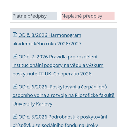
Platné předpisy
Neplatné předpisy
OD č. 8/2026 Harmonogram
akademického roku 2026/2027
OD č. 7_2026 Pravidla pro rozdělení
institucionální podpory na vědu a výzkum
poskytnuté FF UK_Co operatio 2026
OD č. 6/2026 Poskytování a čerpání dnů
osobního volna a rozvoje na Filozofické fakultě
Univerzity Karlovy
OD č. 5/2026 Podrobnosti k poskytování
příspěvku ze sociálního fondu na úroky