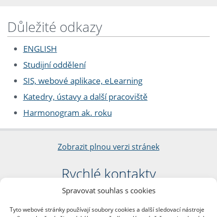
Důležité odkazy
ENGLISH
Studijní oddělení
SIS, webové aplikace, eLearning
Katedry, ústavy a další pracoviště
Harmonogram ak. roku
Zobrazit plnou verzi stránek
Rychlé kontakty
Spravovat souhlas s cookies
Filozofická fakulta
Univerzita Karlova
Tyto webové stránky používají soubory cookies a další sledovací nástroje
nám. Jana Palacha 1/2