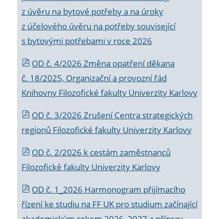
z úvěru na bytové potřeby a na úroky
z účelového úvěru na potřeby související
s bytovými potřebami v roce 2026
OD č. 4/2026 Změna opatření děkana
č. 18/2025, Organizační a provozní řád
Knihovny Filozofické fakulty Univerzity Karlovy
OD č. 3/2026 Zrušení Centra strategických
regionů Filozofické fakulty Univerzity Karlovy
OD č. 2/2026 k
cestám zaměstnanců
Filozofické fakulty Univerzity Karlovy
OD č. 1_2026 Harmonogram přijímacího
řízení ke studiu na FF UK pro studium začínající
akademickým rokem 2026_2027 a příprav