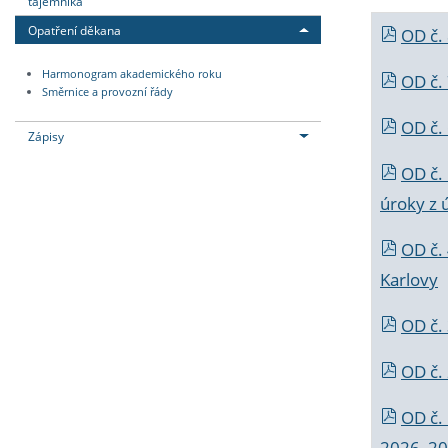
tajemníka
Opatření děkana
OD č.
Harmonogram akademického roku
OD č.
Směrnice a provozní řády
OD č. 
Zápisy
OD č.
úroky z 
OD č.
Karlovy
OD č. 
OD č.
OD č.
2026_202