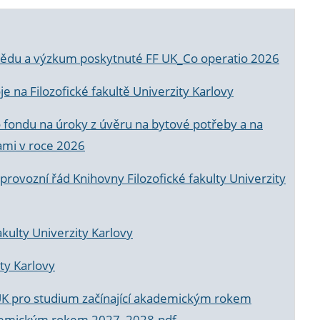
a vědu a výzkum poskytnuté FF UK_Co operatio 2026
 na Filozofické fakultě Univerzity Karlovy
o fondu na úroky z úvěru na bytové potřeby a na
ami v roce 2026
rovozní řád Knihovny Filozofické fakulty Univerzity
akulty Univerzity Karlovy
ty Karlovy
UK pro studium začínající akademickým rokem
akademickým rokem 2027_2028.pdf