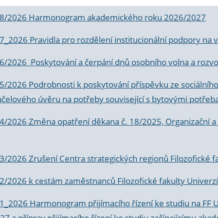
 8/2026 Harmonogram akademického roku 2026/2027
 7_2026 Pravidla pro rozdělení institucionální podpory n
6/2026 Poskytování a čerpání dnů osobního volna a rozvoje
 5/2026 Podrobnosti k poskytování příspěvku ze sociálníh
účelového úvěru na potřeby související s bytovými potřeb
 4/2026 Změna opatření děkana č. 18/2025, Organizační a p
3/2026 Zrušení Centra strategických regionů Filozofické f
 2/2026 k
cestám zaměstnanců Filozofické fakulty Univerzi
 1_2026 Harmonogram přijímacího řízení ke studiu na FF 
7 a příprav přijímacího řízení ke studiu začínajícímu 