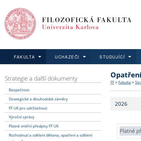
FAKULTA
UCHAZEČI
STUDUJÍCÍ
Opatřen
FAKULTA
UCHAZEČI
STUDUJÍCÍ
VĚDA A VÝZKUM
ZAHRANIČÍ
Struktura a
Co studova
Bakalářsk
O vědě a 
Aktuální n
Strategie a další dokumenty
FF
>
Fakulta
>
Str
Bezpečnost
Dozvědět se více
Podat přihlášku
Dozvědět se více
Dozvědět se více
Dozvědět se více
Strategie 
Učitelské 
Doktorské
Akademické
Vyjíždějící
Strategické a dlouhodobé záměry
2026
Podpora a
Informace 
Rigorózní 
Granty a p
Přijíždějíc
FF UK pro udržitelnost
Výroční zprávy
Absolventi
Vyjíždějíc
Platné vnitřní předpisy FF UK
Platné p
Rozhodnutí a sdělení děkana, opatření a sdělení
Fakultní š