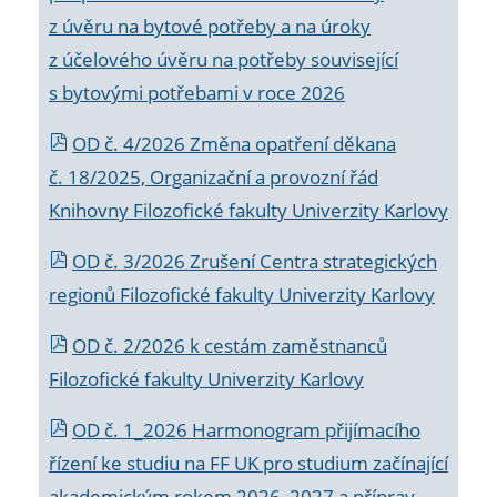
z úvěru na bytové potřeby a na úroky
z účelového úvěru na potřeby související
s bytovými potřebami v roce 2026
OD č. 4/2026 Změna opatření děkana
č. 18/2025, Organizační a provozní řád
Knihovny Filozofické fakulty Univerzity Karlovy
OD č. 3/2026 Zrušení Centra strategických
regionů Filozofické fakulty Univerzity Karlovy
OD č. 2/2026 k
cestám zaměstnanců
Filozofické fakulty Univerzity Karlovy
OD č. 1_2026 Harmonogram přijímacího
řízení ke studiu na FF UK pro studium začínající
akademickým rokem 2026_2027 a příprav