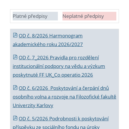
Platné předpisy
Neplatné předpisy
OD č. 8/2026 Harmonogram
akademického roku 2026/2027
OD č. 7_2026 Pravidla pro rozdělení
institucionální podpory na vědu a výzkum
poskytnuté FF UK_Co operatio 2026
OD č. 6/2026 Poskytování a čerpání dnů
osobního volna a rozvoje na Filozofické fakultě
Univerzity Karlovy
OD č. 5/2026 Podrobnosti k poskytování
příspěvku ze sociálního fondu na úroky