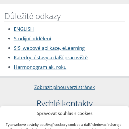
Důležité odkazy
ENGLISH
Studijní oddělení
SIS, webové aplikace, eLearning
Katedry, ústavy a další pracoviště
Harmonogram ak. roku
Zobrazit plnou verzi stránek
Rychlé kontakty
Spravovat souhlas s cookies
Filozofická fakulta
Univerzita Karlova
Tyto webové stránky používají soubory cookies a další sledovací nástroje
nám. Jana Palacha 1/2