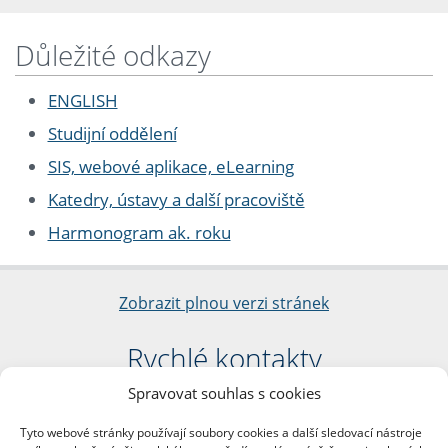
Důležité odkazy
ENGLISH
Studijní oddělení
SIS, webové aplikace, eLearning
Katedry, ústavy a další pracoviště
Harmonogram ak. roku
Zobrazit plnou verzi stránek
Rychlé kontakty
Spravovat souhlas s cookies
Filozofická fakulta
Univerzita Karlova
Tyto webové stránky používají soubory cookies a další sledovací nástroje
nám. Jana Palacha 1/2