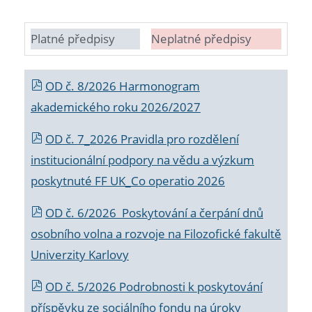
Platné předpisy
Neplatné předpisy
OD č. 8/2026 Harmonogram
akademického roku 2026/2027
OD č. 7_2026 Pravidla pro rozdělení
institucionální podpory na vědu a výzkum
poskytnuté FF UK_Co operatio 2026
OD č. 6/2026 Poskytování a čerpání dnů
osobního volna a rozvoje na Filozofické fakultě
Univerzity Karlovy
OD č. 5/2026 Podrobnosti k poskytování
příspěvku ze sociálního fondu na úroky