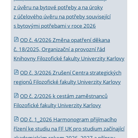
z úvěru na bytové potřeby a na úroky
z účelového úvěru na potřeby související
s bytovými potřebami v roce 2026
OD č. 4/2026 Změna opatření děkana
č. 18/2025, Organizační a provozní řád
Knihovny Filozofické fakulty Univerzity Karlovy
OD č. 3/2026 Zrušení Centra strategických
regionů Filozofické fakulty Univerzity Karlovy
OD č. 2/2026 k
cestám zaměstnanců
Filozofické fakulty Univerzity Karlovy
OD č. 1_2026 Harmonogram přijímacího
řízení ke studiu na FF UK pro studium začínající
akademickým rokem 2026_2027 a příprav