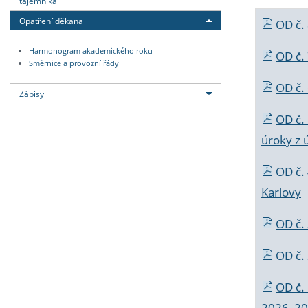
tajemníka
Opatření děkana
OD č.
Harmonogram akademického roku
OD č.
Směrnice a provozní řády
OD č. 
Zápisy
OD č.
úroky z 
OD č.
Karlovy
OD č. 
OD č.
OD č.
2026_202