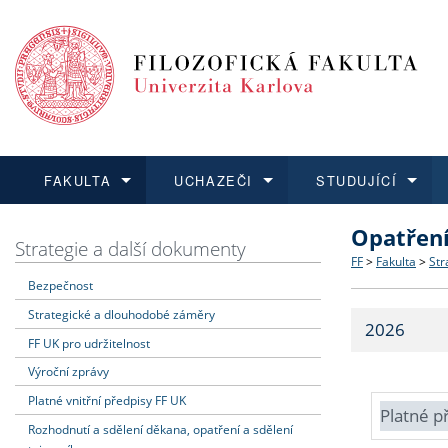
FAKULTA
UCHAZEČI
STUDUJÍCÍ
Opatřen
FAKULTA
UCHAZEČI
STUDUJÍCÍ
VĚDA A VÝZKUM
ZAHRANIČÍ
Struktura a
Co studova
Bakalářsk
O vědě a 
Aktuální n
Strategie a další dokumenty
FF
>
Fakulta
>
Str
Bezpečnost
Dozvědět se více
Podat přihlášku
Dozvědět se více
Dozvědět se více
Dozvědět se více
Strategie 
Učitelské 
Doktorské
Akademické
Vyjíždějící
Strategické a dlouhodobé záměry
2026
Podpora a
Informace 
Rigorózní 
Granty a p
Přijíždějíc
FF UK pro udržitelnost
Výroční zprávy
Absolventi
Vyjíždějíc
Platné vnitřní předpisy FF UK
Platné p
Rozhodnutí a sdělení děkana, opatření a sdělení
Fakultní š