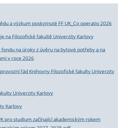
a vědu a výzkum poskytnuté FF UK_Co operatio 2026
 na Filozofické fakultě Univerzity Karlovy
o fondu na úroky z úvěru na bytové potřeby a na
ami v roce 2026
rovozní řád Knihovny Filozofické fakulty Univerzity
akulty Univerzity Karlovy
ty Karlovy
UK pro studium začínající akademickým rokem
akademickým rokem 2027_2028.pdf