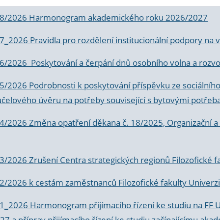
 8/2026 Harmonogram akademického roku 2026/2027
 7_2026 Pravidla pro rozdělení institucionální podpory n
6/2026 Poskytování a čerpání dnů osobního volna a rozvoje
 5/2026 Podrobnosti k poskytování příspěvku ze sociálníh
účelového úvěru na potřeby související s bytovými potřeb
 4/2026 Změna opatření děkana č. 18/2025, Organizační a p
3/2026 Zrušení Centra strategických regionů Filozofické f
 2/2026 k
cestám zaměstnanců Filozofické fakulty Univerzi
 1_2026 Harmonogram přijímacího řízení ke studiu na FF 
7 a příprav přijímacího řízení ke studiu začínajícímu 