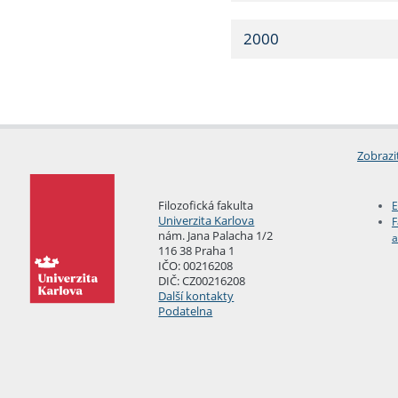
2000
Zobrazi
Filozofická fakulta
E
Univerzita Karlova
F
nám. Jana Palacha 1/2
a
116 38 Praha 1
IČO: 00216208
DIČ: CZ00216208
Další kontakty
Podatelna