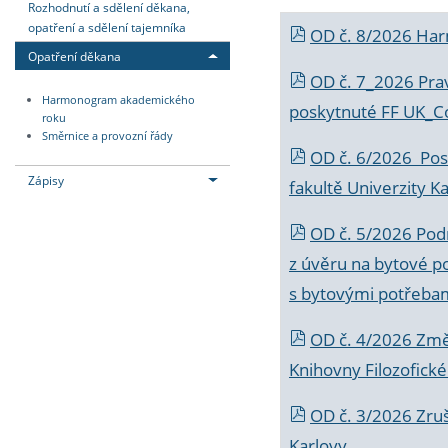
Rozhodnutí a sdělení děkana,
opatření a sdělení tajemníka
OD č. 8/2026 Ha
Opatření děkana
OD č. 7_2026 Prav
Harmonogram akademického
poskytnuté FF UK_C
roku
Směrnice a provozní řády
OD č. 6/2026 Posk
Zápisy
fakultě Univerzity K
OD č. 5/2026 Podr
z úvěru na bytové po
s bytovými potřebam
OD č. 4/2026 Změ
Knihovny Filozofické
OD č. 3/2026 Zruš
Karlovy