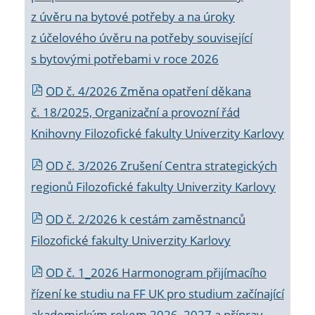
z úvěru na bytové potřeby a na úroky
z účelového úvěru na potřeby související
s bytovými potřebami v roce 2026
OD č. 4/2026 Změna opatření děkana
č. 18/2025, Organizační a provozní řád
Knihovny Filozofické fakulty Univerzity Karlovy
OD č. 3/2026 Zrušení Centra strategických
regionů Filozofické fakulty Univerzity Karlovy
OD č. 2/2026 k
cestám zaměstnanců
Filozofické fakulty Univerzity Karlovy
OD č. 1_2026 Harmonogram přijímacího
řízení ke studiu na FF UK pro studium začínající
akademickým rokem 2026_2027 a příprav