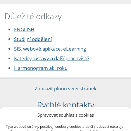
Důležité odkazy
ENGLISH
Studijní oddělení
SIS, webové aplikace, eLearning
Katedry, ústavy a další pracoviště
Harmonogram ak. roku
Zobrazit plnou verzi stránek
Rychlé kontakty
Spravovat souhlas s cookies
Filozofická fakulta
Univerzita Karlova
Tyto webové stránky používají soubory cookies a další sledovací nástroje
nám. Jana Palacha 1/2