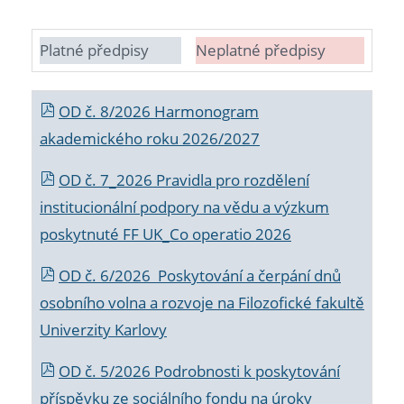
Platné předpisy
Neplatné předpisy
OD č. 8/2026 Harmonogram
akademického roku 2026/2027
OD č. 7_2026 Pravidla pro rozdělení
institucionální podpory na vědu a výzkum
poskytnuté FF UK_Co operatio 2026
OD č. 6/2026 Poskytování a čerpání dnů
osobního volna a rozvoje na Filozofické fakultě
Univerzity Karlovy
OD č. 5/2026 Podrobnosti k poskytování
příspěvku ze sociálního fondu na úroky