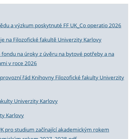
a vědu a výzkum poskytnuté FF UK_Co operatio 2026
 na Filozofické fakultě Univerzity Karlovy
o fondu na úroky z úvěru na bytové potřeby a na
ami v roce 2026
rovozní řád Knihovny Filozofické fakulty Univerzity
akulty Univerzity Karlovy
ty Karlovy
UK pro studium začínající akademickým rokem
akademickým rokem 2027_2028.pdf