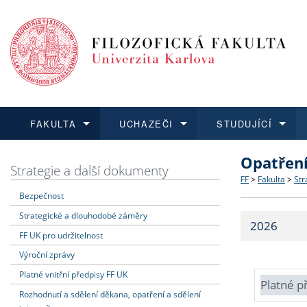
FAKULTA
UCHAZEČI
STUDUJÍCÍ
Opatřen
FAKULTA
UCHAZEČI
STUDUJÍCÍ
VĚDA A VÝZKUM
ZAHRANIČÍ
Struktura a
Co studova
Bakalářsk
O vědě a 
Aktuální n
Strategie a další dokumenty
FF
>
Fakulta
>
Str
Bezpečnost
Dozvědět se více
Podat přihlášku
Dozvědět se více
Dozvědět se více
Dozvědět se více
Strategie 
Učitelské 
Doktorské
Akademické
Vyjíždějící
Strategické a dlouhodobé záměry
2026
Podpora a
Informace 
Rigorózní 
Granty a p
Přijíždějíc
FF UK pro udržitelnost
Výroční zprávy
Absolventi
Vyjíždějíc
Platné vnitřní předpisy FF UK
Platné p
Rozhodnutí a sdělení děkana, opatření a sdělení
Fakultní š