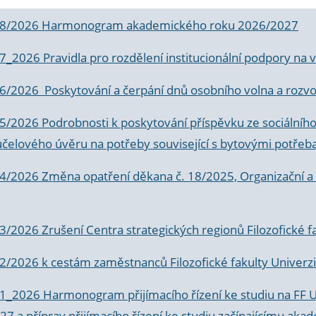
 8/2026 Harmonogram akademického roku 2026/2027
 7_2026 Pravidla pro rozdělení institucionální podpory n
6/2026 Poskytování a čerpání dnů osobního volna a rozvoje
 5/2026 Podrobnosti k poskytování příspěvku ze sociálníh
účelového úvěru na potřeby související s bytovými potřeb
 4/2026 Změna opatření děkana č. 18/2025, Organizační a p
3/2026 Zrušení Centra strategických regionů Filozofické f
 2/2026 k
cestám zaměstnanců Filozofické fakulty Univerzi
 1_2026 Harmonogram přijímacího řízení ke studiu na FF 
7 a příprav přijímacího řízení ke studiu začínajícímu 