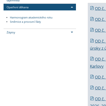
tajemníka
Opatření děkana
OD č.
Harmonogram akademického roku
OD č.
Směrnice a provozní řády
OD č. 
Zápisy
OD č.
úroky z 
OD č.
Karlovy
OD č. 
OD č.
OD č.
2026_202