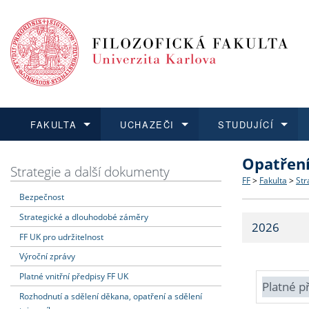
FAKULTA
UCHAZEČI
STUDUJÍCÍ
Opatřen
FAKULTA
UCHAZEČI
STUDUJÍCÍ
VĚDA A VÝZKUM
ZAHRANIČÍ
Struktura a
Co studova
Bakalářsk
O vědě a 
Aktuální n
Strategie a další dokumenty
FF
>
Fakulta
>
Str
Bezpečnost
Dozvědět se více
Podat přihlášku
Dozvědět se více
Dozvědět se více
Dozvědět se více
Strategie 
Učitelské 
Doktorské
Akademické
Vyjíždějící
Strategické a dlouhodobé záměry
2026
Podpora a
Informace 
Rigorózní 
Granty a p
Přijíždějíc
FF UK pro udržitelnost
Výroční zprávy
Absolventi
Vyjíždějíc
Platné vnitřní předpisy FF UK
Platné p
Rozhodnutí a sdělení děkana, opatření a sdělení
Fakultní š