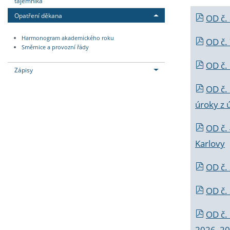
tajemníka
Opatření děkana
OD č.
Harmonogram akademického roku
OD č.
Směrnice a provozní řády
OD č. 
Zápisy
OD č.
úroky z 
OD č.
Karlovy
OD č. 
OD č.
OD č.
2026_202