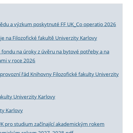
a vědu a výzkum poskytnuté FF UK_Co operatio 2026
 na Filozofické fakultě Univerzity Karlovy
o fondu na úroky z úvěru na bytové potřeby a na
ami v roce 2026
rovozní řád Knihovny Filozofické fakulty Univerzity
akulty Univerzity Karlovy
ty Karlovy
UK pro studium začínající akademickým rokem
akademickým rokem 2027_2028.pdf