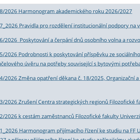
 8/2026 Harmonogram akademického roku 2026/2027
 7_2026 Pravidla pro rozdělení institucionální podpory n
6/2026 Poskytování a čerpání dnů osobního volna a rozvoje
 5/2026 Podrobnosti k poskytování příspěvku ze sociálníh
účelového úvěru na potřeby související s bytovými potřeb
 4/2026 Změna opatření děkana č. 18/2025, Organizační a p
3/2026 Zrušení Centra strategických regionů Filozofické f
 2/2026 k
cestám zaměstnanců Filozofické fakulty Univerzi
 1_2026 Harmonogram přijímacího řízení ke studiu na FF 
7 a příprav přijímacího řízení ke studiu začínajícímu 