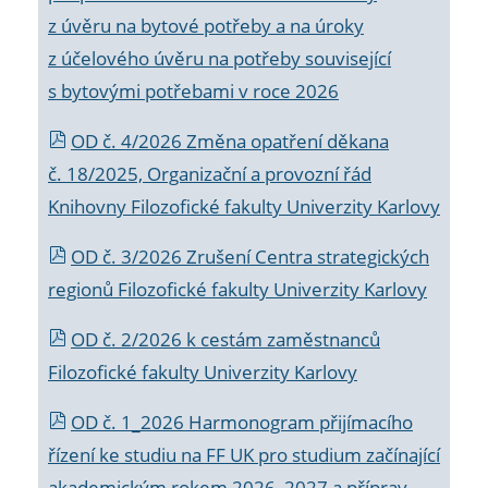
z úvěru na bytové potřeby a na úroky
z účelového úvěru na potřeby související
s bytovými potřebami v roce 2026
OD č. 4/2026 Změna opatření děkana
č. 18/2025, Organizační a provozní řád
Knihovny Filozofické fakulty Univerzity Karlovy
OD č. 3/2026 Zrušení Centra strategických
regionů Filozofické fakulty Univerzity Karlovy
OD č. 2/2026 k
cestám zaměstnanců
Filozofické fakulty Univerzity Karlovy
OD č. 1_2026 Harmonogram přijímacího
řízení ke studiu na FF UK pro studium začínající
akademickým rokem 2026_2027 a příprav