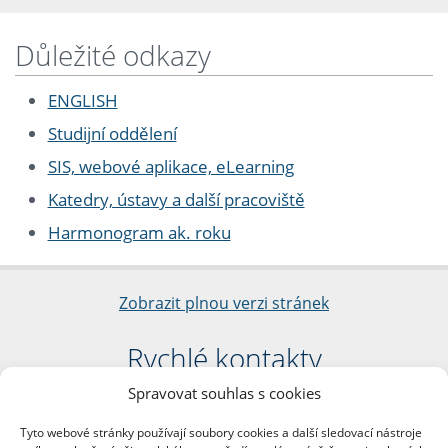
Důležité odkazy
ENGLISH
Studijní oddělení
SIS, webové aplikace, eLearning
Katedry, ústavy a další pracoviště
Harmonogram ak. roku
Zobrazit plnou verzi stránek
Rychlé kontakty
Spravovat souhlas s cookies
Filozofická fakulta
Univerzita Karlova
Tyto webové stránky používají soubory cookies a další sledovací nástroje
nám. Jana Palacha 1/2