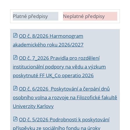
Platné předpisy
Neplatné předpisy
OD č. 8/2026 Harmonogram
akademického roku 2026/2027
OD č. 7_2026 Pravidla pro rozdělení
institucionální podpory na vědu a výzkum
poskytnuté FF UK_Co operatio 2026
OD č. 6/2026 Poskytování a čerpání dnů
osobního volna a rozvoje na Filozofické fakultě
Univerzity Karlovy
OD č. 5/2026 Podrobnosti k poskytování
příspěvku ze sociálního fondu na úroky