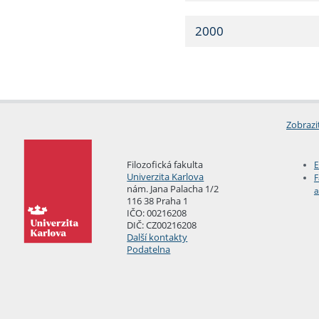
2000
Zobrazi
Filozofická fakulta
E
Univerzita Karlova
F
nám. Jana Palacha 1/2
a
116 38 Praha 1
IČO: 00216208
DIČ: CZ00216208
Další kontakty
Podatelna