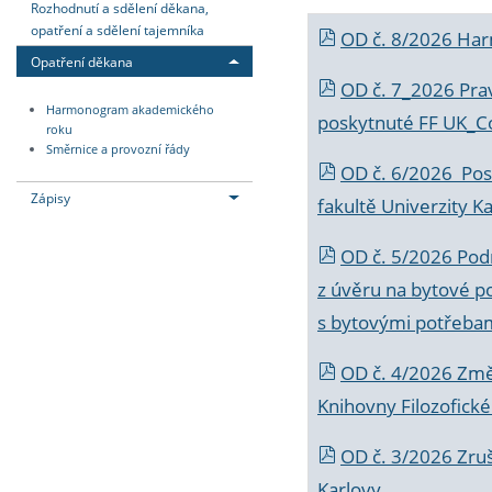
Rozhodnutí a sdělení děkana,
opatření a sdělení tajemníka
OD č. 8/2026 Ha
Opatření děkana
OD č. 7_2026 Prav
Harmonogram akademického
poskytnuté FF UK_C
roku
Směrnice a provozní řády
OD č. 6/2026 Posk
Zápisy
fakultě Univerzity K
OD č. 5/2026 Podr
z úvěru na bytové po
s bytovými potřebam
OD č. 4/2026 Změ
Knihovny Filozofické
OD č. 3/2026 Zruš
Karlovy