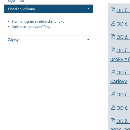
tajemníka
Opatření děkana
OD č.
Harmonogram akademického roku
OD č.
Směrnice a provozní řády
OD č. 
Zápisy
OD č.
úroky z 
OD č.
Karlovy
OD č. 
OD č.
OD č.
2026_202