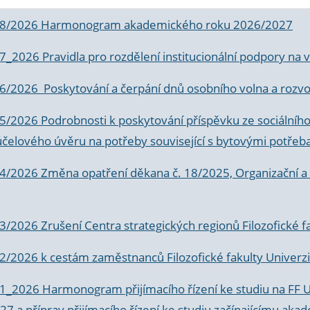
 8/2026 Harmonogram akademického roku 2026/2027
 7_2026 Pravidla pro rozdělení institucionální podpory n
6/2026 Poskytování a čerpání dnů osobního volna a rozvoje
 5/2026 Podrobnosti k poskytování příspěvku ze sociálníh
účelového úvěru na potřeby související s bytovými potřeb
 4/2026 Změna opatření děkana č. 18/2025, Organizační a p
3/2026 Zrušení Centra strategických regionů Filozofické f
 2/2026 k
cestám zaměstnanců Filozofické fakulty Univerzi
 1_2026 Harmonogram přijímacího řízení ke studiu na FF 
7 a příprav přijímacího řízení ke studiu začínajícímu 