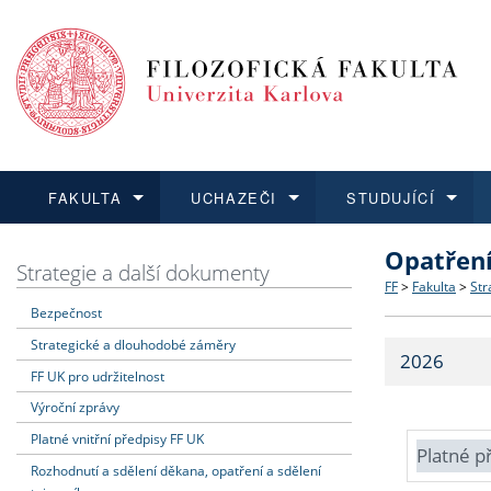
FAKULTA
UCHAZEČI
STUDUJÍCÍ
Opatřen
FAKULTA
UCHAZEČI
STUDUJÍCÍ
VĚDA A VÝZKUM
ZAHRANIČÍ
Struktura a
Co studova
Bakalářsk
O vědě a 
Aktuální n
Strategie a další dokumenty
FF
>
Fakulta
>
Str
Bezpečnost
Dozvědět se více
Podat přihlášku
Dozvědět se více
Dozvědět se více
Dozvědět se více
Strategie 
Učitelské 
Doktorské
Akademické
Vyjíždějící
Strategické a dlouhodobé záměry
2026
Podpora a
Informace 
Rigorózní 
Granty a p
Přijíždějíc
FF UK pro udržitelnost
Výroční zprávy
Absolventi
Vyjíždějíc
Platné vnitřní předpisy FF UK
Platné p
Rozhodnutí a sdělení děkana, opatření a sdělení
Fakultní š