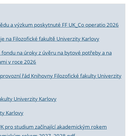
a vědu a výzkum poskytnuté FF UK_Co operatio 2026
 na Filozofické fakultě Univerzity Karlovy
o fondu na úroky z úvěru na bytové potřeby a na
ami v roce 2026
rovozní řád Knihovny Filozofické fakulty Univerzity
akulty Univerzity Karlovy
ty Karlovy
UK pro studium začínající akademickým rokem
akademickým rokem 2027_2028.pdf