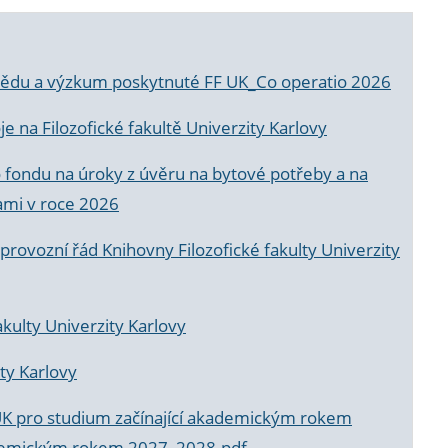
a vědu a výzkum poskytnuté FF UK_Co operatio 2026
 na Filozofické fakultě Univerzity Karlovy
o fondu na úroky z úvěru na bytové potřeby a na
ami v roce 2026
rovozní řád Knihovny Filozofické fakulty Univerzity
akulty Univerzity Karlovy
ty Karlovy
UK pro studium začínající akademickým rokem
akademickým rokem 2027_2028.pdf