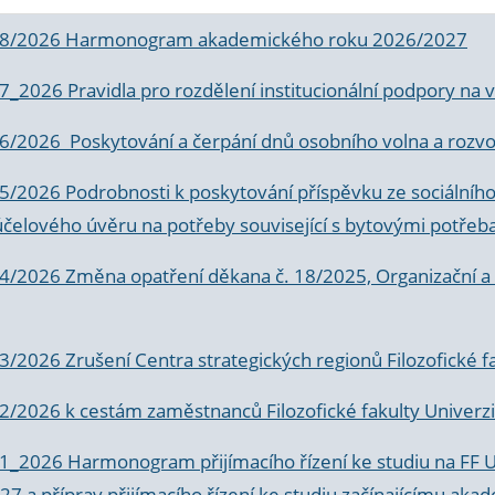
 8/2026 Harmonogram akademického roku 2026/2027
 7_2026 Pravidla pro rozdělení institucionální podpory n
6/2026 Poskytování a čerpání dnů osobního volna a rozvoje
 5/2026 Podrobnosti k poskytování příspěvku ze sociálníh
účelového úvěru na potřeby související s bytovými potřeb
 4/2026 Změna opatření děkana č. 18/2025, Organizační a p
3/2026 Zrušení Centra strategických regionů Filozofické f
 2/2026 k
cestám zaměstnanců Filozofické fakulty Univerzi
 1_2026 Harmonogram přijímacího řízení ke studiu na FF 
7 a příprav přijímacího řízení ke studiu začínajícímu 