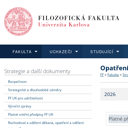
FAKULTA
UCHAZEČI
STUDUJÍCÍ
Opatřen
FAKULTA
UCHAZEČI
STUDUJÍCÍ
VĚDA A VÝZKUM
ZAHRANIČÍ
Struktura a
Co studova
Bakalářsk
O vědě a 
Aktuální n
Strategie a další dokumenty
FF
>
Fakulta
>
Str
Bezpečnost
Dozvědět se více
Podat přihlášku
Dozvědět se více
Dozvědět se více
Dozvědět se více
Strategie 
Učitelské 
Doktorské
Akademické
Vyjíždějící
Strategické a dlouhodobé záměry
2026
Podpora a
Informace 
Rigorózní 
Granty a p
Přijíždějíc
FF UK pro udržitelnost
Výroční zprávy
Absolventi
Vyjíždějíc
Platné vnitřní předpisy FF UK
Platné p
Rozhodnutí a sdělení děkana, opatření a sdělení
Fakultní š