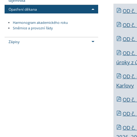
tajemníka
Opatření děkana
OD č.
Harmonogram akademického roku
OD č.
Směrnice a provozní řády
OD č. 
Zápisy
OD č.
úroky z 
OD č.
Karlovy
OD č. 
OD č.
OD č.
2026_202