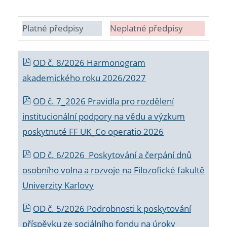
Platné předpisy
Neplatné předpisy
OD č. 8/2026 Harmonogram
akademického roku 2026/2027
OD č. 7_2026 Pravidla pro rozdělení
institucionální podpory na vědu a výzkum
poskytnuté FF UK_Co operatio 2026
OD č. 6/2026 Poskytování a čerpání dnů
osobního volna a rozvoje na Filozofické fakultě
Univerzity Karlovy
OD č. 5/2026 Podrobnosti k poskytování
příspěvku ze sociálního fondu na úroky