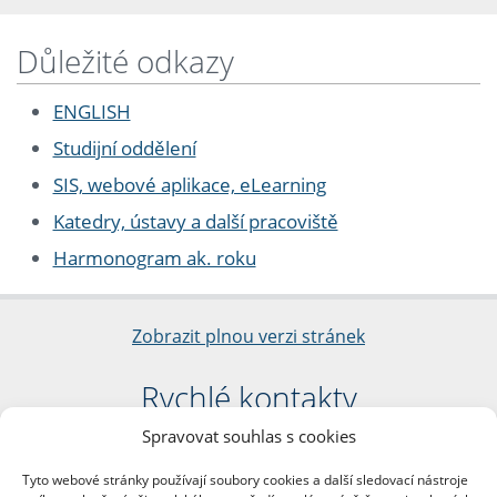
Důležité odkazy
ENGLISH
Studijní oddělení
SIS, webové aplikace, eLearning
Katedry, ústavy a další pracoviště
Harmonogram ak. roku
Zobrazit plnou verzi stránek
Rychlé kontakty
Spravovat souhlas s cookies
Filozofická fakulta
Univerzita Karlova
Tyto webové stránky používají soubory cookies a další sledovací nástroje
nám. Jana Palacha 1/2