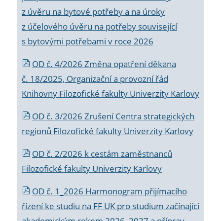
z úvěru na bytové potřeby a na úroky
z účelového úvěru na potřeby související
s bytovými potřebami v roce 2026
OD č. 4/2026 Změna opatření děkana
č. 18/2025, Organizační a provozní řád
Knihovny Filozofické fakulty Univerzity Karlovy
OD č. 3/2026 Zrušení Centra strategických
regionů Filozofické fakulty Univerzity Karlovy
OD č. 2/2026 k
cestám zaměstnanců
Filozofické fakulty Univerzity Karlovy
OD č. 1_2026 Harmonogram přijímacího
řízení ke studiu na FF UK pro studium začínající
akademickým rokem 2026_2027 a příprav