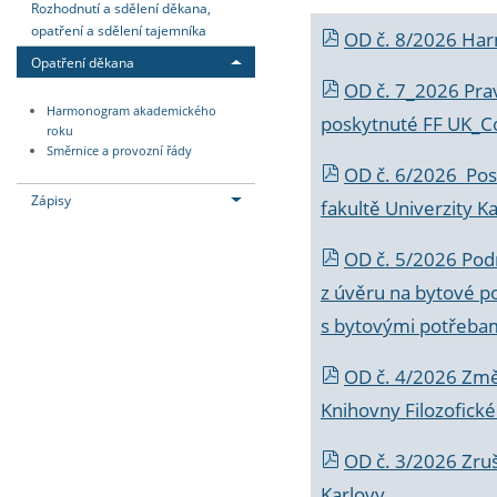
Rozhodnutí a sdělení děkana,
opatření a sdělení tajemníka
OD č. 8/2026 Ha
Opatření děkana
OD č. 7_2026 Prav
Harmonogram akademického
poskytnuté FF UK_C
roku
Směrnice a provozní řády
OD č. 6/2026 Posk
Zápisy
fakultě Univerzity K
OD č. 5/2026 Podr
z úvěru na bytové po
s bytovými potřebam
OD č. 4/2026 Změ
Knihovny Filozofické
OD č. 3/2026 Zruš
Karlovy