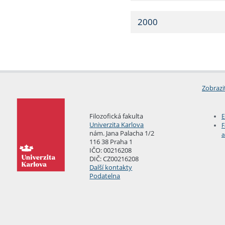
2000
Zobrazi
Filozofická fakulta
E
Univerzita Karlova
F
nám. Jana Palacha 1/2
a
116 38 Praha 1
IČO: 00216208
DIČ: CZ00216208
Další kontakty
Podatelna