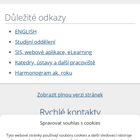
Důležité odkazy
ENGLISH
Studijní oddělení
SIS, webové aplikace, eLearning
Katedry, ústavy a další pracoviště
Harmonogram ak. roku
Zobrazit plnou verzi stránek
Rychlé kontakty
Spravovat souhlas s cookies
Filozofická fakulta
Univerzita Karlova
Tyto webové stránky používají soubory cookies a další sledovací nástroje
nám. Jana Palacha 1/2