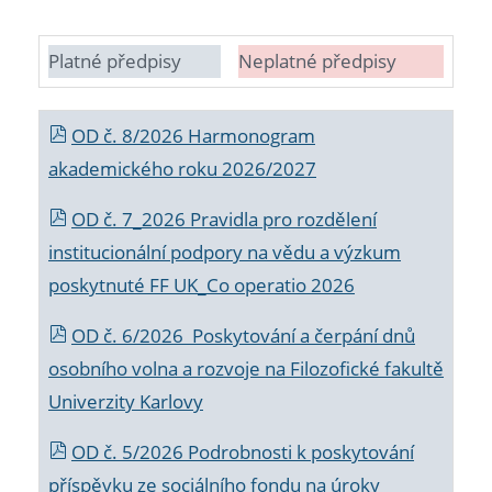
Platné předpisy
Neplatné předpisy
OD č. 8/2026 Harmonogram
akademického roku 2026/2027
OD č. 7_2026 Pravidla pro rozdělení
institucionální podpory na vědu a výzkum
poskytnuté FF UK_Co operatio 2026
OD č. 6/2026 Poskytování a čerpání dnů
osobního volna a rozvoje na Filozofické fakultě
Univerzity Karlovy
OD č. 5/2026 Podrobnosti k poskytování
příspěvku ze sociálního fondu na úroky