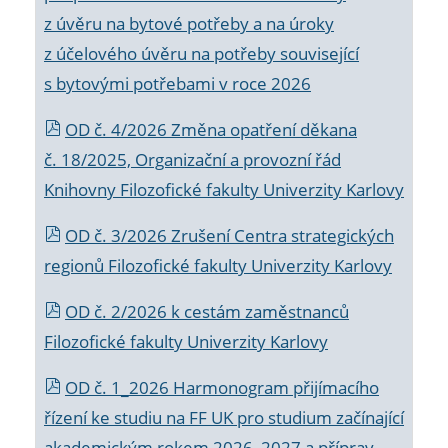
z úvěru na bytové potřeby a na úroky
z účelového úvěru na potřeby související
s bytovými potřebami v roce 2026
OD č. 4/2026 Změna opatření děkana
č. 18/2025, Organizační a provozní řád
Knihovny Filozofické fakulty Univerzity Karlovy
OD č. 3/2026 Zrušení Centra strategických
regionů Filozofické fakulty Univerzity Karlovy
OD č. 2/2026 k
cestám zaměstnanců
Filozofické fakulty Univerzity Karlovy
OD č. 1_2026 Harmonogram přijímacího
řízení ke studiu na FF UK pro studium začínající
akademickým rokem 2026_2027 a příprav