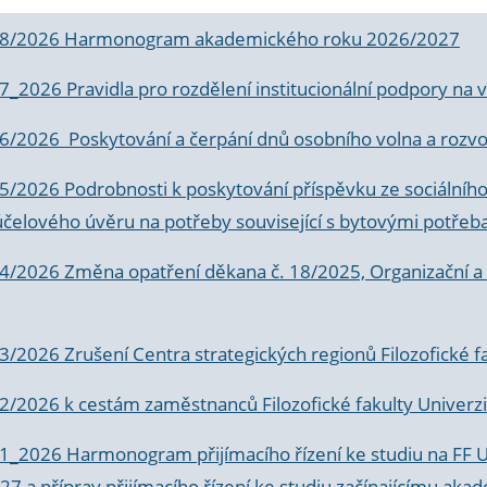
 8/2026 Harmonogram akademického roku 2026/2027
 7_2026 Pravidla pro rozdělení institucionální podpory n
6/2026 Poskytování a čerpání dnů osobního volna a rozvoje
 5/2026 Podrobnosti k poskytování příspěvku ze sociálníh
účelového úvěru na potřeby související s bytovými potřeb
 4/2026 Změna opatření děkana č. 18/2025, Organizační a p
3/2026 Zrušení Centra strategických regionů Filozofické f
 2/2026 k
cestám zaměstnanců Filozofické fakulty Univerzi
 1_2026 Harmonogram přijímacího řízení ke studiu na FF 
7 a příprav přijímacího řízení ke studiu začínajícímu 