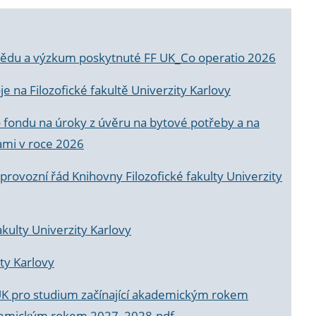
a vědu a výzkum poskytnuté FF UK_Co operatio 2026
 na Filozofické fakultě Univerzity Karlovy
o fondu na úroky z úvěru na bytové potřeby a na
ami v roce 2026
rovozní řád Knihovny Filozofické fakulty Univerzity
akulty Univerzity Karlovy
ty Karlovy
UK pro studium začínající akademickým rokem
akademickým rokem 2027_2028.pdf