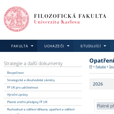
FAKULTA
UCHAZEČI
STUDUJÍCÍ
Opatřen
FAKULTA
UCHAZEČI
STUDUJÍCÍ
VĚDA A VÝZKUM
ZAHRANIČÍ
Struktura a
Co studova
Bakalářsk
O vědě a 
Aktuální n
Strategie a další dokumenty
FF
>
Fakulta
>
Str
Bezpečnost
Dozvědět se více
Podat přihlášku
Dozvědět se více
Dozvědět se více
Dozvědět se více
Strategie 
Učitelské 
Doktorské
Akademické
Vyjíždějící
Strategické a dlouhodobé záměry
2026
Podpora a
Informace 
Rigorózní 
Granty a p
Přijíždějíc
FF UK pro udržitelnost
Výroční zprávy
Absolventi
Vyjíždějíc
Platné vnitřní předpisy FF UK
Platné p
Rozhodnutí a sdělení děkana, opatření a sdělení
Fakultní š