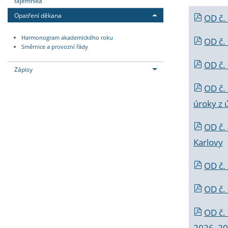
tajemníka
Opatření děkana
OD č.
Harmonogram akademického roku
OD č.
Směrnice a provozní řády
OD č. 
Zápisy
OD č.
úroky z 
OD č.
Karlovy
OD č. 
OD č.
OD č.
2026_202