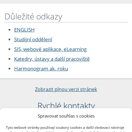
Důležité odkazy
ENGLISH
Studijní oddělení
SIS, webové aplikace, eLearning
Katedry, ústavy a další pracoviště
Harmonogram ak. roku
Zobrazit plnou verzi stránek
Rychlé kontakty
Spravovat souhlas s cookies
Filozofická fakulta
Univerzita Karlova
Tyto webové stránky používají soubory cookies a další sledovací nástroje
nám. Jana Palacha 1/2