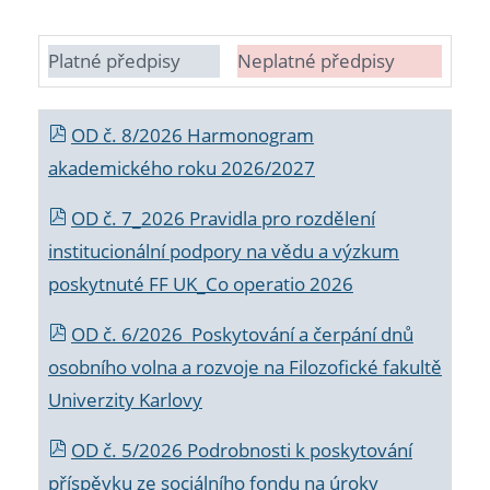
Platné předpisy
Neplatné předpisy
OD č. 8/2026 Harmonogram
akademického roku 2026/2027
OD č. 7_2026 Pravidla pro rozdělení
institucionální podpory na vědu a výzkum
poskytnuté FF UK_Co operatio 2026
OD č. 6/2026 Poskytování a čerpání dnů
osobního volna a rozvoje na Filozofické fakultě
Univerzity Karlovy
OD č. 5/2026 Podrobnosti k poskytování
příspěvku ze sociálního fondu na úroky