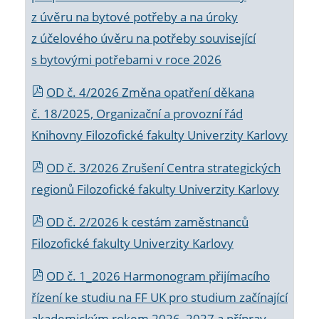
z úvěru na bytové potřeby a na úroky
z účelového úvěru na potřeby související
s bytovými potřebami v roce 2026
OD č. 4/2026 Změna opatření děkana
č. 18/2025, Organizační a provozní řád
Knihovny Filozofické fakulty Univerzity Karlovy
OD č. 3/2026 Zrušení Centra strategických
regionů Filozofické fakulty Univerzity Karlovy
OD č. 2/2026 k
cestám zaměstnanců
Filozofické fakulty Univerzity Karlovy
OD č. 1_2026 Harmonogram přijímacího
řízení ke studiu na FF UK pro studium začínající
akademickým rokem 2026_2027 a příprav