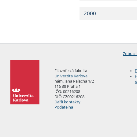
2000
Zobrazi
Filozofická fakulta
E
Univerzita Karlova
F
nám. Jana Palacha 1/2
a
116 38 Praha 1
IČO: 00216208
DIČ: CZ00216208
Další kontakty
Podatelna