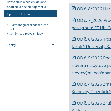
Rozhodnutí a sdělení děkana,
opatření a sdělení tajemníka
OD č. 8/2026 Ha
Opatření děkana
OD č. 7_2026 Prav
Harmonogram akademického
poskytnuté FF UK_C
roku
Směrnice a provozní řády
OD č. 6/2026 Posk
Zápisy
fakultě Univerzity K
OD č. 5/2026 Podr
z úvěru na bytové po
s bytovými potřebam
OD č. 4/2026 Změ
Knihovny Filozofické
OD č. 3/2026 Zruš
Karlovy