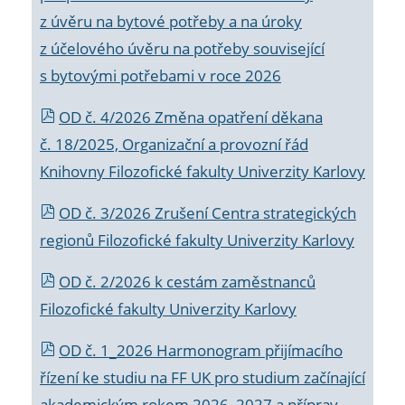
z úvěru na bytové potřeby a na úroky
z účelového úvěru na potřeby související
s bytovými potřebami v roce 2026
OD č. 4/2026 Změna opatření děkana
č. 18/2025, Organizační a provozní řád
Knihovny Filozofické fakulty Univerzity Karlovy
OD č. 3/2026 Zrušení Centra strategických
regionů Filozofické fakulty Univerzity Karlovy
OD č. 2/2026 k
cestám zaměstnanců
Filozofické fakulty Univerzity Karlovy
OD č. 1_2026 Harmonogram přijímacího
řízení ke studiu na FF UK pro studium začínající
akademickým rokem 2026_2027 a příprav