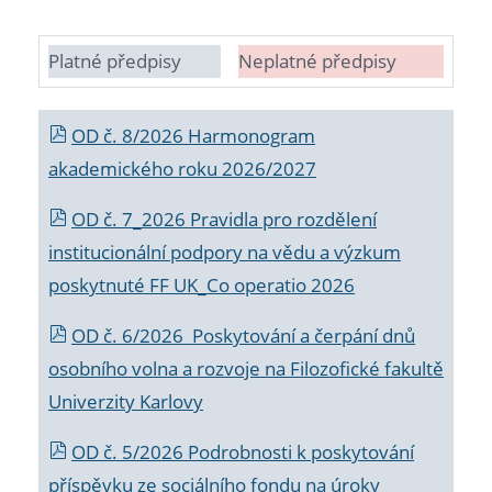
Platné předpisy
Neplatné předpisy
OD č. 8/2026 Harmonogram
akademického roku 2026/2027
OD č. 7_2026 Pravidla pro rozdělení
institucionální podpory na vědu a výzkum
poskytnuté FF UK_Co operatio 2026
OD č. 6/2026 Poskytování a čerpání dnů
osobního volna a rozvoje na Filozofické fakultě
Univerzity Karlovy
OD č. 5/2026 Podrobnosti k poskytování
příspěvku ze sociálního fondu na úroky