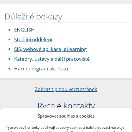
Důležité odkazy
ENGLISH
Studijní oddělení
SIS, webové aplikace, eLearning
Katedry, ústavy a další pracoviště
Harmonogram ak. roku
Zobrazit plnou verzi stránek
Rychlé kontakty
Spravovat souhlas s cookies
Filozofická fakulta
Univerzita Karlova
Tyto webové stránky používají soubory cookies a další sledovací nástroje
nám. Jana Palacha 1/2