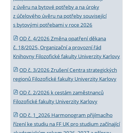
z úvěru na bytové potřeby a na úroky
z účelového úvěru na potřeby související
s bytovými potřebami v roce 2026
OD č. 4/2026 Změna opatření děkana
č. 18/2025, Organizační a provozní řád
Knihovny Filozofické fakulty Univerzity Karlovy
OD č. 3/2026 Zrušení Centra strategických
regionů Filozofické fakulty Univerzity Karlovy
OD č. 2/2026 k
cestám zaměstnanců
Filozofické fakulty Univerzity Karlovy
OD č. 1_2026 Harmonogram přijímacího
řízení ke studiu na FF UK pro studium začínající
akademickým rokem 2026_2027 a příprav