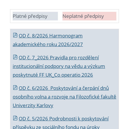
Platné předpisy
Neplatné předpisy
OD č. 8/2026 Harmonogram
akademického roku 2026/2027
OD č. 7_2026 Pravidla pro rozdělení
institucionální podpory na vědu a výzkum
poskytnuté FF UK_Co operatio 2026
OD č. 6/2026 Poskytování a čerpání dnů
osobního volna a rozvoje na Filozofické fakultě
Univerzity Karlovy
OD č. 5/2026 Podrobnosti k poskytování
příspěvku ze sociálního fondu na úroky