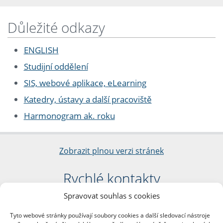
Důležité odkazy
ENGLISH
Studijní oddělení
SIS, webové aplikace, eLearning
Katedry, ústavy a další pracoviště
Harmonogram ak. roku
Zobrazit plnou verzi stránek
Rychlé kontakty
Spravovat souhlas s cookies
Filozofická fakulta
Univerzita Karlova
Tyto webové stránky používají soubory cookies a další sledovací nástroje
nám. Jana Palacha 1/2