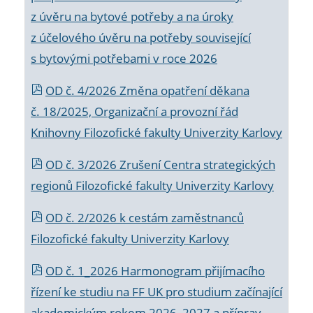
z úvěru na bytové potřeby a na úroky
z účelového úvěru na potřeby související
s bytovými potřebami v roce 2026
OD č. 4/2026 Změna opatření děkana
č. 18/2025, Organizační a provozní řád
Knihovny Filozofické fakulty Univerzity Karlovy
OD č. 3/2026 Zrušení Centra strategických
regionů Filozofické fakulty Univerzity Karlovy
OD č. 2/2026 k
cestám zaměstnanců
Filozofické fakulty Univerzity Karlovy
OD č. 1_2026 Harmonogram přijímacího
řízení ke studiu na FF UK pro studium začínající
akademickým rokem 2026_2027 a příprav