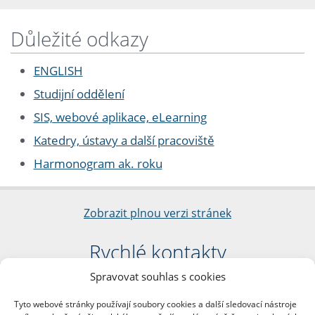
Důležité odkazy
ENGLISH
Studijní oddělení
SIS, webové aplikace, eLearning
Katedry, ústavy a další pracoviště
Harmonogram ak. roku
Zobrazit plnou verzi stránek
Rychlé kontakty
Spravovat souhlas s cookies
Filozofická fakulta
Univerzita Karlova
Tyto webové stránky používají soubory cookies a další sledovací nástroje
nám. Jana Palacha 1/2