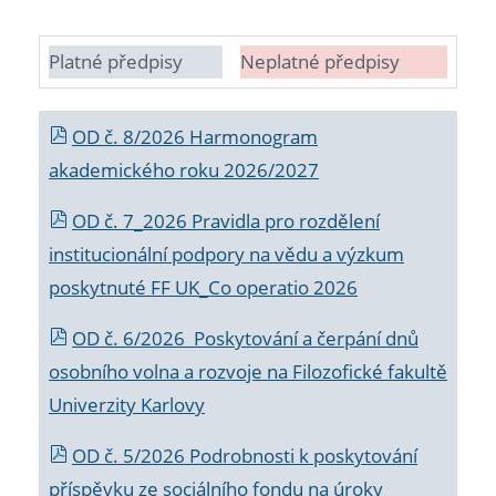
Platné předpisy
Neplatné předpisy
OD č. 8/2026 Harmonogram
akademického roku 2026/2027
OD č. 7_2026 Pravidla pro rozdělení
institucionální podpory na vědu a výzkum
poskytnuté FF UK_Co operatio 2026
OD č. 6/2026 Poskytování a čerpání dnů
osobního volna a rozvoje na Filozofické fakultě
Univerzity Karlovy
OD č. 5/2026 Podrobnosti k poskytování
příspěvku ze sociálního fondu na úroky