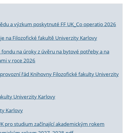
a vědu a výzkum poskytnuté FF UK_Co operatio 2026
 na Filozofické fakultě Univerzity Karlovy
o fondu na úroky z úvěru na bytové potřeby a na
ami v roce 2026
rovozní řád Knihovny Filozofické fakulty Univerzity
akulty Univerzity Karlovy
ty Karlovy
UK pro studium začínající akademickým rokem
akademickým rokem 2027_2028.pdf