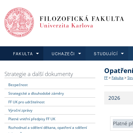
FAKULTA
UCHAZEČI
STUDUJÍCÍ
Opatřen
FAKULTA
UCHAZEČI
STUDUJÍCÍ
VĚDA A VÝZKUM
ZAHRANIČÍ
Struktura a
Co studova
Bakalářsk
O vědě a 
Aktuální n
Strategie a další dokumenty
FF
>
Fakulta
>
Str
Bezpečnost
Dozvědět se více
Podat přihlášku
Dozvědět se více
Dozvědět se více
Dozvědět se více
Strategie 
Učitelské 
Doktorské
Akademické
Vyjíždějící
Strategické a dlouhodobé záměry
2026
Podpora a
Informace 
Rigorózní 
Granty a p
Přijíždějíc
FF UK pro udržitelnost
Výroční zprávy
Absolventi
Vyjíždějíc
Platné vnitřní předpisy FF UK
Platné p
Rozhodnutí a sdělení děkana, opatření a sdělení
Fakultní š