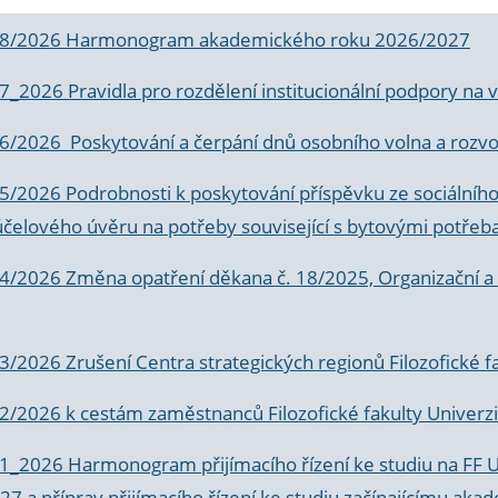
 8/2026 Harmonogram akademického roku 2026/2027
 7_2026 Pravidla pro rozdělení institucionální podpory n
6/2026 Poskytování a čerpání dnů osobního volna a rozvoje
 5/2026 Podrobnosti k poskytování příspěvku ze sociálníh
účelového úvěru na potřeby související s bytovými potřeb
 4/2026 Změna opatření děkana č. 18/2025, Organizační a p
3/2026 Zrušení Centra strategických regionů Filozofické f
 2/2026 k
cestám zaměstnanců Filozofické fakulty Univerzi
 1_2026 Harmonogram přijímacího řízení ke studiu na FF 
7 a příprav přijímacího řízení ke studiu začínajícímu 