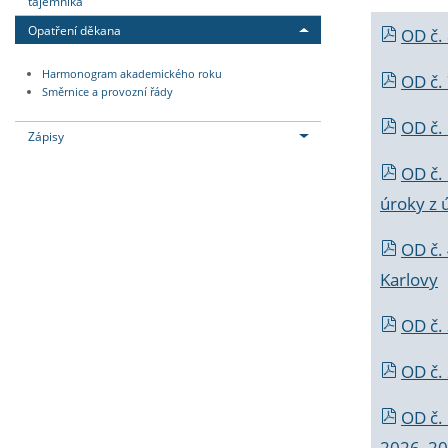
tajemníka
Opatření děkana
OD č.
Harmonogram akademického roku
OD č.
Směrnice a provozní řády
OD č. 
Zápisy
OD č.
úroky z 
OD č.
Karlovy
OD č. 
OD č.
OD č.
2026_202