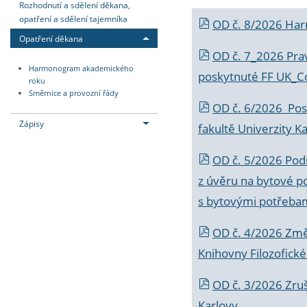
Rozhodnutí a sdělení děkana,
opatření a sdělení tajemníka
OD č. 8/2026 Ha
Opatření děkana
OD č. 7_2026 Prav
Harmonogram akademického
poskytnuté FF UK_C
roku
Směrnice a provozní řády
OD č. 6/2026 Posk
Zápisy
fakultě Univerzity K
OD č. 5/2026 Podr
z úvěru na bytové po
s bytovými potřebam
OD č. 4/2026 Změ
Knihovny Filozofické
OD č. 3/2026 Zruš
Karlovy