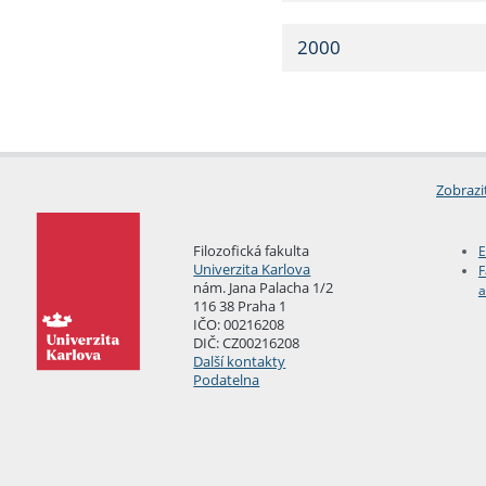
2000
Zobrazi
Filozofická fakulta
E
Univerzita Karlova
F
nám. Jana Palacha 1/2
a
116 38 Praha 1
IČO: 00216208
DIČ: CZ00216208
Další kontakty
Podatelna