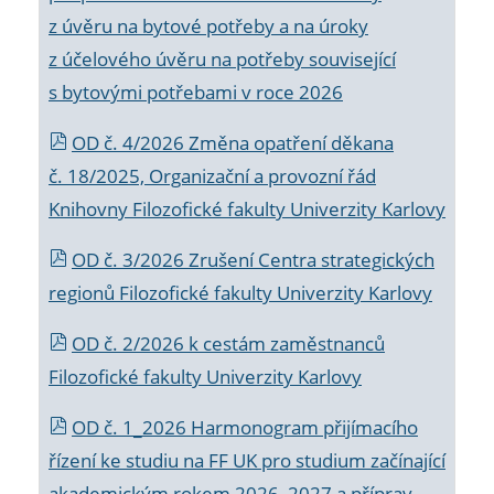
z úvěru na bytové potřeby a na úroky
z účelového úvěru na potřeby související
s bytovými potřebami v roce 2026
OD č. 4/2026 Změna opatření děkana
č. 18/2025, Organizační a provozní řád
Knihovny Filozofické fakulty Univerzity Karlovy
OD č. 3/2026 Zrušení Centra strategických
regionů Filozofické fakulty Univerzity Karlovy
OD č. 2/2026 k
cestám zaměstnanců
Filozofické fakulty Univerzity Karlovy
OD č. 1_2026 Harmonogram přijímacího
řízení ke studiu na FF UK pro studium začínající
akademickým rokem 2026_2027 a příprav