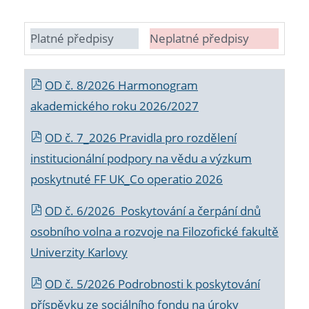
Platné předpisy
Neplatné předpisy
OD č. 8/2026 Harmonogram
akademického roku 2026/2027
OD č. 7_2026 Pravidla pro rozdělení
institucionální podpory na vědu a výzkum
poskytnuté FF UK_Co operatio 2026
OD č. 6/2026 Poskytování a čerpání dnů
osobního volna a rozvoje na Filozofické fakultě
Univerzity Karlovy
OD č. 5/2026 Podrobnosti k poskytování
příspěvku ze sociálního fondu na úroky