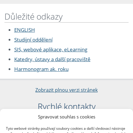
Důležité odkazy
ENGLISH
Studijní oddělení
SIS, webové aplikace, eLearning
Katedry, ústavy a další pracoviště
Harmonogram ak. roku
Zobrazit plnou verzi stránek
Rychlé kontakty
Spravovat souhlas s cookies
Filozofická fakulta
Univerzita Karlova
Tyto webové stránky používají soubory cookies a další sledovací nástroje
nám. Jana Palacha 1/2