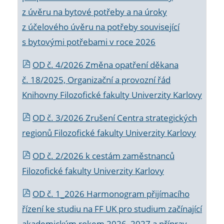
z úvěru na bytové potřeby a na úroky
z účelového úvěru na potřeby související
s bytovými potřebami v roce 2026
OD č. 4/2026 Změna opatření děkana
č. 18/2025, Organizační a provozní řád
Knihovny Filozofické fakulty Univerzity Karlovy
OD č. 3/2026 Zrušení Centra strategických
regionů Filozofické fakulty Univerzity Karlovy
OD č. 2/2026 k
cestám zaměstnanců
Filozofické fakulty Univerzity Karlovy
OD č. 1_2026 Harmonogram přijímacího
řízení ke studiu na FF UK pro studium začínající
akademickým rokem 2026_2027 a příprav