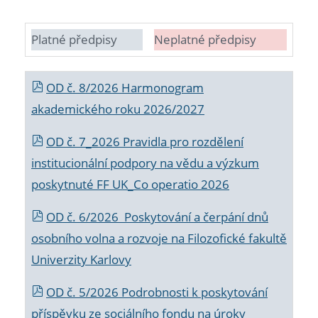
Platné předpisy
Neplatné předpisy
OD č. 8/2026 Harmonogram
akademického roku 2026/2027
OD č. 7_2026 Pravidla pro rozdělení
institucionální podpory na vědu a výzkum
poskytnuté FF UK_Co operatio 2026
OD č. 6/2026 Poskytování a čerpání dnů
osobního volna a rozvoje na Filozofické fakultě
Univerzity Karlovy
OD č. 5/2026 Podrobnosti k poskytování
příspěvku ze sociálního fondu na úroky