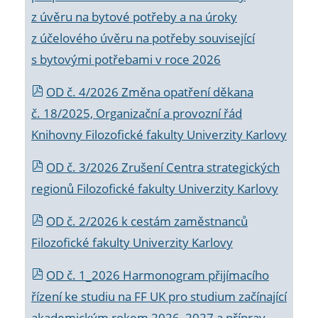
z úvěru na bytové potřeby a na úroky
z účelového úvěru na potřeby související
s bytovými potřebami v roce 2026
OD č. 4/2026 Změna opatření děkana
č. 18/2025, Organizační a provozní řád
Knihovny Filozofické fakulty Univerzity Karlovy
OD č. 3/2026 Zrušení Centra strategických
regionů Filozofické fakulty Univerzity Karlovy
OD č. 2/2026 k
cestám zaměstnanců
Filozofické fakulty Univerzity Karlovy
OD č. 1_2026 Harmonogram přijímacího
řízení ke studiu na FF UK pro studium začínající
akademickým rokem 2026_2027 a příprav