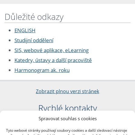
Důležité odkazy
ENGLISH
Studijní oddělení
SIS, webové aplikace, eLearning
Katedry, ústavy a další pracoviště
Harmonogram ak. roku
Zobrazit plnou verzi stránek
Rychlé kontakty
Spravovat souhlas s cookies
Filozofická fakulta
Univerzita Karlova
Tyto webové stránky používají soubory cookies a další sledovací nástroje
nám. Jana Palacha 1/2