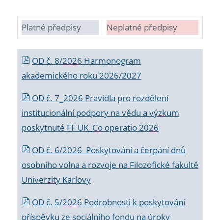
Platné předpisy
Neplatné předpisy
OD č. 8/2026 Harmonogram
akademického roku 2026/2027
OD č. 7_2026 Pravidla pro rozdělení
institucionální podpory na vědu a výzkum
poskytnuté FF UK_Co operatio 2026
OD č. 6/2026 Poskytování a čerpání dnů
osobního volna a rozvoje na Filozofické fakultě
Univerzity Karlovy
OD č. 5/2026 Podrobnosti k poskytování
příspěvku ze sociálního fondu na úroky