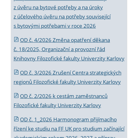
z úvěru na bytové potřeby a na úroky
z účelového úvěru na potřeby související
s bytovými potřebami v roce 2026
OD č. 4/2026 Změna opatření děkana
č. 18/2025, Organizační a provozní řád
Knihovny Filozofické fakulty Univerzity Karlovy
OD č. 3/2026 Zrušení Centra strategických
regionů Filozofické fakulty Univerzity Karlovy
OD č. 2/2026 k
cestám zaměstnanců
Filozofické fakulty Univerzity Karlovy
OD č. 1_2026 Harmonogram přijímacího
řízení ke studiu na FF UK pro studium začínající
akademickým rokem 2026_2027 a příprav