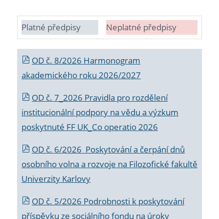
Platné předpisy
Neplatné předpisy
OD č. 8/2026 Harmonogram
akademického roku 2026/2027
OD č. 7_2026 Pravidla pro rozdělení
institucionální podpory na vědu a výzkum
poskytnuté FF UK_Co operatio 2026
OD č. 6/2026 Poskytování a čerpání dnů
osobního volna a rozvoje na Filozofické fakultě
Univerzity Karlovy
OD č. 5/2026 Podrobnosti k poskytování
příspěvku ze sociálního fondu na úroky