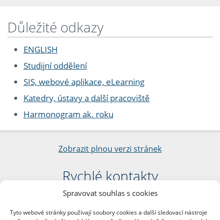
Důležité odkazy
ENGLISH
Studijní oddělení
SIS, webové aplikace, eLearning
Katedry, ústavy a další pracoviště
Harmonogram ak. roku
Zobrazit plnou verzi stránek
Rychlé kontakty
Spravovat souhlas s cookies
Filozofická fakulta
Univerzita Karlova
Tyto webové stránky používají soubory cookies a další sledovací nástroje
nám. Jana Palacha 1/2