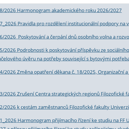
 8/2026 Harmonogram akademického roku 2026/2027
 7_2026 Pravidla pro rozdělení institucionální podpory n
6/2026 Poskytování a čerpání dnů osobního volna a rozvoje
 5/2026 Podrobnosti k poskytování příspěvku ze sociálníh
účelového úvěru na potřeby související s bytovými potřeb
 4/2026 Změna opatření děkana č. 18/2025, Organizační a p
3/2026 Zrušení Centra strategických regionů Filozofické f
 2/2026 k
cestám zaměstnanců Filozofické fakulty Univerzi
 1_2026 Harmonogram přijímacího řízení ke studiu na FF 
7 a příprav přijímacího řízení ke studiu začínajícímu 