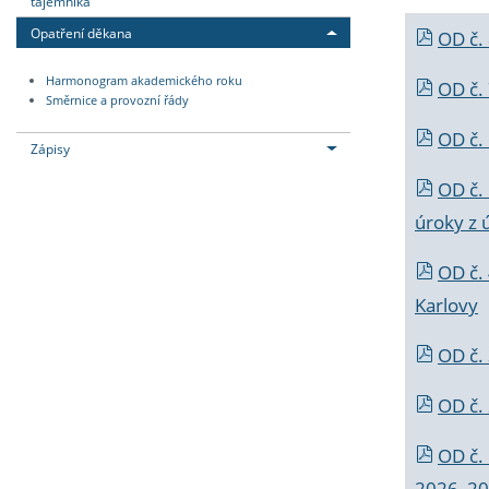
tajemníka
Opatření děkana
OD č.
Harmonogram akademického roku
OD č.
Směrnice a provozní řády
OD č. 
Zápisy
OD č.
úroky z 
OD č.
Karlovy
OD č. 
OD č.
OD č.
2026_202