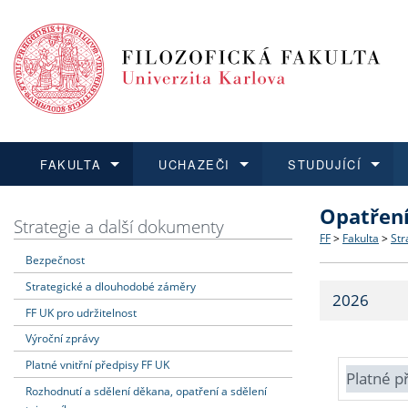
FAKULTA
UCHAZEČI
STUDUJÍCÍ
Opatřen
FAKULTA
UCHAZEČI
STUDUJÍCÍ
VĚDA A VÝZKUM
ZAHRANIČÍ
Struktura a
Co studova
Bakalářsk
O vědě a 
Aktuální n
Strategie a další dokumenty
FF
>
Fakulta
>
Str
Bezpečnost
Dozvědět se více
Podat přihlášku
Dozvědět se více
Dozvědět se více
Dozvědět se více
Strategie 
Učitelské 
Doktorské
Akademické
Vyjíždějící
Strategické a dlouhodobé záměry
2026
Podpora a
Informace 
Rigorózní 
Granty a p
Přijíždějíc
FF UK pro udržitelnost
Výroční zprávy
Absolventi
Vyjíždějíc
Platné vnitřní předpisy FF UK
Platné p
Rozhodnutí a sdělení děkana, opatření a sdělení
Fakultní š