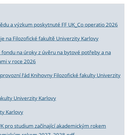
a vědu a výzkum poskytnuté FF UK_Co operatio 2026
 na Filozofické fakultě Univerzity Karlovy
o fondu na úroky z úvěru na bytové potřeby a na
ami v roce 2026
rovozní řád Knihovny Filozofické fakulty Univerzity
akulty Univerzity Karlovy
ty Karlovy
UK pro studium začínající akademickým rokem
akademickým rokem 2027_2028.pdf