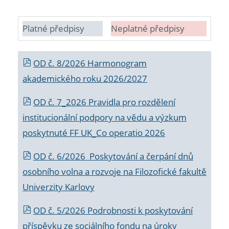
Platné předpisy
Neplatné předpisy
OD č. 8/2026 Harmonogram
akademického roku 2026/2027
OD č. 7_2026 Pravidla pro rozdělení
institucionální podpory na vědu a výzkum
poskytnuté FF UK_Co operatio 2026
OD č. 6/2026 Poskytování a čerpání dnů
osobního volna a rozvoje na Filozofické fakultě
Univerzity Karlovy
OD č. 5/2026 Podrobnosti k poskytování
příspěvku ze sociálního fondu na úroky