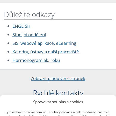
Důležité odkazy
ENGLISH
Studijní oddělení
SIS, webové aplikace, eLearning
Katedry, ústavy a další pracoviště
Harmonogram ak. roku
Zobrazit plnou verzi stránek
Rychlé kontakty
Spravovat souhlas s cookies
Filozofická fakulta
Univerzita Karlova
Tyto webové stránky používají soubory cookies a další sledovací nástroje
nám. Jana Palacha 1/2