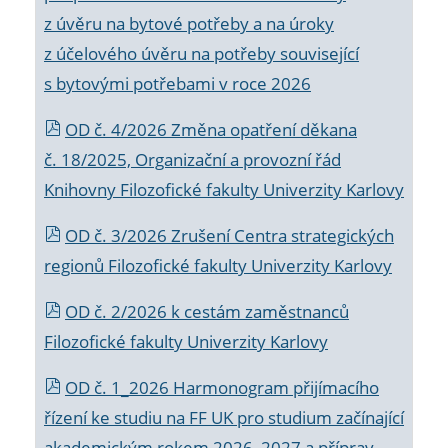
z úvěru na bytové potřeby a na úroky
z účelového úvěru na potřeby související
s bytovými potřebami v roce 2026
OD č. 4/2026 Změna opatření děkana
č. 18/2025, Organizační a provozní řád
Knihovny Filozofické fakulty Univerzity Karlovy
OD č. 3/2026 Zrušení Centra strategických
regionů Filozofické fakulty Univerzity Karlovy
OD č. 2/2026 k
cestám zaměstnanců
Filozofické fakulty Univerzity Karlovy
OD č. 1_2026 Harmonogram přijímacího
řízení ke studiu na FF UK pro studium začínající
akademickým rokem 2026_2027 a příprav