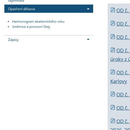
tajemníka
Opatření děkana
OD č.
Harmonogram akademického roku
OD č.
Směrnice a provozní řády
OD č. 
Zápisy
OD č.
úroky z 
OD č.
Karlovy
OD č. 
OD č.
OD č.
2026_202