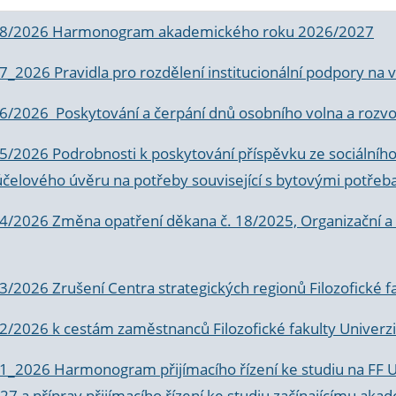
 8/2026 Harmonogram akademického roku 2026/2027
 7_2026 Pravidla pro rozdělení institucionální podpory n
6/2026 Poskytování a čerpání dnů osobního volna a rozvoje
 5/2026 Podrobnosti k poskytování příspěvku ze sociálníh
účelového úvěru na potřeby související s bytovými potřeb
 4/2026 Změna opatření děkana č. 18/2025, Organizační a p
3/2026 Zrušení Centra strategických regionů Filozofické f
 2/2026 k
cestám zaměstnanců Filozofické fakulty Univerzi
 1_2026 Harmonogram přijímacího řízení ke studiu na FF 
7 a příprav přijímacího řízení ke studiu začínajícímu 