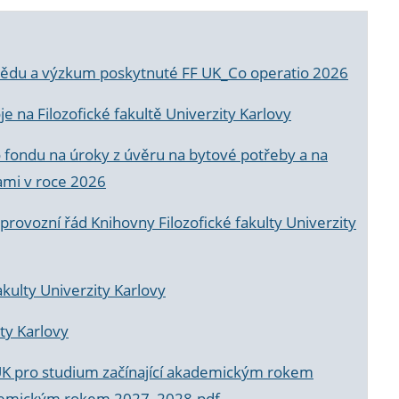
a vědu a výzkum poskytnuté FF UK_Co operatio 2026
 na Filozofické fakultě Univerzity Karlovy
o fondu na úroky z úvěru na bytové potřeby a na
ami v roce 2026
rovozní řád Knihovny Filozofické fakulty Univerzity
akulty Univerzity Karlovy
ty Karlovy
UK pro studium začínající akademickým rokem
akademickým rokem 2027_2028.pdf