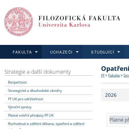
FAKULTA
UCHAZEČI
STUDUJÍCÍ
Opatřen
FAKULTA
UCHAZEČI
STUDUJÍCÍ
VĚDA A VÝZKUM
ZAHRANIČÍ
Struktura a
Co studova
Bakalářsk
O vědě a 
Aktuální n
Strategie a další dokumenty
FF
>
Fakulta
>
Str
Bezpečnost
Dozvědět se více
Podat přihlášku
Dozvědět se více
Dozvědět se více
Dozvědět se více
Strategie 
Učitelské 
Doktorské
Akademické
Vyjíždějící
Strategické a dlouhodobé záměry
2026
Podpora a
Informace 
Rigorózní 
Granty a p
Přijíždějíc
FF UK pro udržitelnost
Výroční zprávy
Absolventi
Vyjíždějíc
Platné vnitřní předpisy FF UK
Platné p
Rozhodnutí a sdělení děkana, opatření a sdělení
Fakultní š