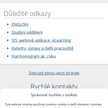
Důležité odkazy
ENGLISH
Studijní oddělení
SIS, webové aplikace, eLearning
Katedry, ústavy a další pracoviště
Harmonogram ak. roku
Zobrazit plnou verzi stránek
Rychlé kontakty
Spravovat souhlas s cookies
Filozofická fakulta
Univerzita Karlova
Tyto webové stránky používají soubory cookies a další sledovací nástroje
nám. Jana Palacha 1/2