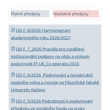
Platné předpisy
Neplatné předpisy
OD č. 8/2026 Harmonogram
akademického roku 2026/2027
OD č. 7_2026 Pravidla pro rozdělení
institucionální podpory na vědu a výzkum
poskytnuté FF UK_Co operatio 2026
OD č. 6/2026 Poskytování a čerpání dnů
osobního volna a rozvoje na Filozofické fakultě
Univerzity Karlovy
OD č. 5/2026 Podrobnosti k poskytování
příspěvku ze sociálního fondu na úroky