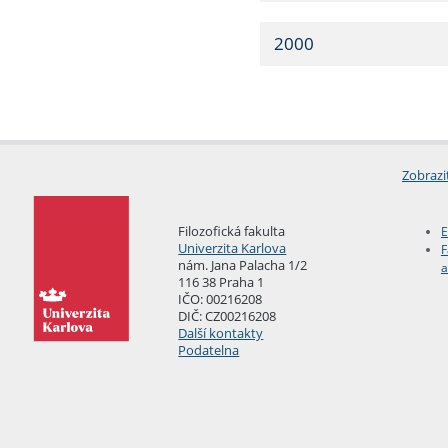
2000
Zobrazi
Filozofická fakulta
E
Univerzita Karlova
F
nám. Jana Palacha 1/2
a
116 38 Praha 1
IČO: 00216208
DIČ: CZ00216208
Další kontakty
Podatelna