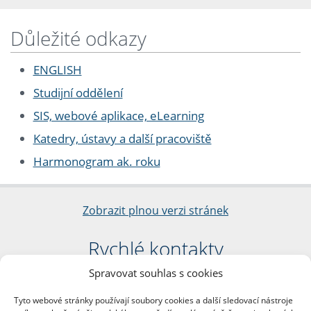
Důležité odkazy
ENGLISH
Studijní oddělení
SIS, webové aplikace, eLearning
Katedry, ústavy a další pracoviště
Harmonogram ak. roku
Zobrazit plnou verzi stránek
Rychlé kontakty
Spravovat souhlas s cookies
Filozofická fakulta
Univerzita Karlova
Tyto webové stránky používají soubory cookies a další sledovací nástroje
nám. Jana Palacha 1/2