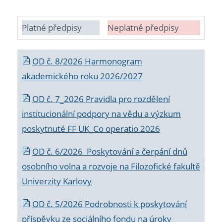
Platné předpisy
Neplatné předpisy
OD č. 8/2026 Harmonogram
akademického roku 2026/2027
OD č. 7_2026 Pravidla pro rozdělení
institucionální podpory na vědu a výzkum
poskytnuté FF UK_Co operatio 2026
OD č. 6/2026 Poskytování a čerpání dnů
osobního volna a rozvoje na Filozofické fakultě
Univerzity Karlovy
OD č. 5/2026 Podrobnosti k poskytování
příspěvku ze sociálního fondu na úroky