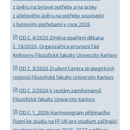
z úvěru na bytové potřeby a na úroky
z účelového úvěru na potřeby související
s bytovými potřebami v roce 2026
OD č. 4/2026 Změna opatření děkana
č. 18/2025, Organizační a provozní řád
Knihovny Filozofické fakulty Univerzity Karlovy
OD č. 3/2026 Zrušení Centra strategických
regionů Filozofické fakulty Univerzity Karlovy
OD č. 2/2026 k
cestám zaměstnanců
Filozofické fakulty Univerzity Karlovy
OD č. 1_2026 Harmonogram přijímacího
řízení ke studiu na FF UK pro studium začínající
akademickým rokem 2026_2027 a příprav