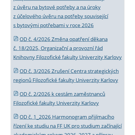
z úvěru na bytové potřeby a na úroky
z účelového úvěru na potřeby související
s bytovými potřebami v roce 2026
OD č. 4/2026 Změna opatření děkana
č. 18/2025, Organizační a provozní řád
Knihovny Filozofické fakulty Univerzity Karlovy
OD č. 3/2026 Zrušení Centra strategických
regionů Filozofické fakulty Univerzity Karlovy
OD č. 2/2026 k
cestám zaměstnanců
Filozofické fakulty Univerzity Karlovy
OD č. 1_2026 Harmonogram přijímacího
řízení ke studiu na FF UK pro studium začínající
akademickým rokem 2026_2027 a příprav