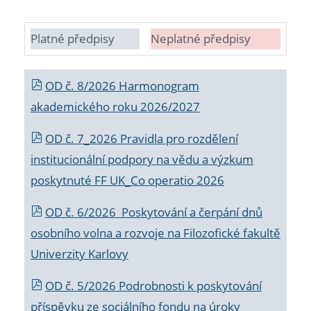
Platné předpisy
Neplatné předpisy
OD č. 8/2026 Harmonogram
akademického roku 2026/2027
OD č. 7_2026 Pravidla pro rozdělení
institucionální podpory na vědu a výzkum
poskytnuté FF UK_Co operatio 2026
OD č. 6/2026 Poskytování a čerpání dnů
osobního volna a rozvoje na Filozofické fakultě
Univerzity Karlovy
OD č. 5/2026 Podrobnosti k poskytování
příspěvku ze sociálního fondu na úroky