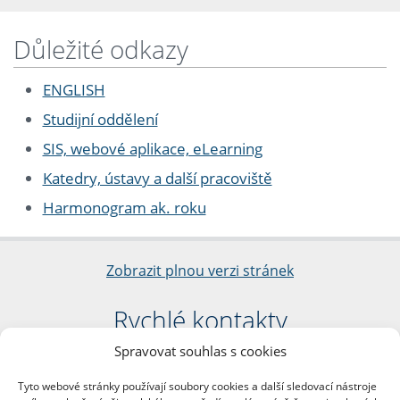
Důležité odkazy
ENGLISH
Studijní oddělení
SIS, webové aplikace, eLearning
Katedry, ústavy a další pracoviště
Harmonogram ak. roku
Zobrazit plnou verzi stránek
Rychlé kontakty
Spravovat souhlas s cookies
Filozofická fakulta
Univerzita Karlova
Tyto webové stránky používají soubory cookies a další sledovací nástroje
nám. Jana Palacha 1/2