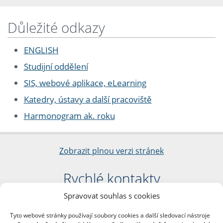
Důležité odkazy
ENGLISH
Studijní oddělení
SIS, webové aplikace, eLearning
Katedry, ústavy a další pracoviště
Harmonogram ak. roku
Zobrazit plnou verzi stránek
Rychlé kontakty
Spravovat souhlas s cookies
Filozofická fakulta
Univerzita Karlova
Tyto webové stránky používají soubory cookies a další sledovací nástroje
nám. Jana Palacha 1/2