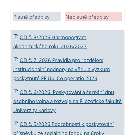
Platné předpisy
Neplatné předpisy
OD č. 8/2026 Harmonogram
akademického roku 2026/2027
OD č. 7_2026 Pravidla pro rozdělení
institucionální podpory na vědu a výzkum
poskytnuté FF UK_Co operatio 2026
OD č. 6/2026 Poskytování a čerpání dnů
osobního volna a rozvoje na Filozofické fakultě
Univerzity Karlovy
OD č. 5/2026 Podrobnosti k poskytování
příspěvku ze sociálního fondu na úroky