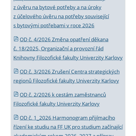
z úvěru na bytové potřeby a na úroky
z účelového úvěru na potřeby související
s bytovými potřebami v roce 2026
OD č. 4/2026 Změna opatření děkana
č. 18/2025, Organizační a provozní řád
Knihovny Filozofické fakulty Univerzity Karlovy
OD č. 3/2026 Zrušení Centra strategických
regionů Filozofické fakulty Univerzity Karlovy
OD č. 2/2026 k
cestám zaměstnanců
Filozofické fakulty Univerzity Karlovy
OD č. 1_2026 Harmonogram přijímacího
řízení ke studiu na FF UK pro studium začínající
akademickým rokem 2026_2027 a příprav