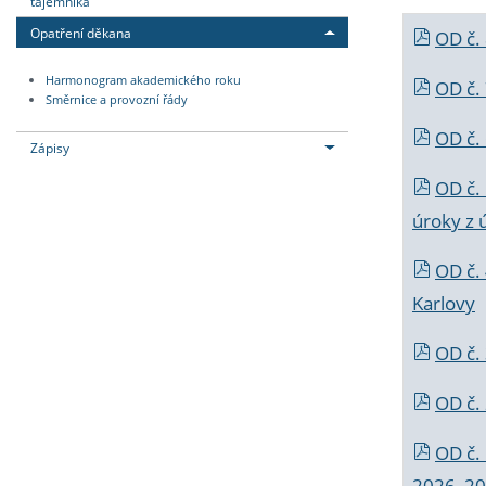
tajemníka
Opatření děkana
OD č.
Harmonogram akademického roku
OD č.
Směrnice a provozní řády
OD č. 
Zápisy
OD č.
úroky z 
OD č.
Karlovy
OD č. 
OD č.
OD č.
2026_202