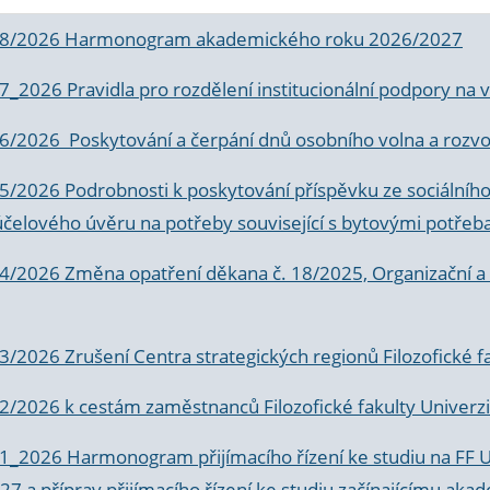
 8/2026 Harmonogram akademického roku 2026/2027
 7_2026 Pravidla pro rozdělení institucionální podpory n
6/2026 Poskytování a čerpání dnů osobního volna a rozvoje
 5/2026 Podrobnosti k poskytování příspěvku ze sociálníh
účelového úvěru na potřeby související s bytovými potřeb
 4/2026 Změna opatření děkana č. 18/2025, Organizační a p
3/2026 Zrušení Centra strategických regionů Filozofické f
 2/2026 k
cestám zaměstnanců Filozofické fakulty Univerzi
 1_2026 Harmonogram přijímacího řízení ke studiu na FF 
7 a příprav přijímacího řízení ke studiu začínajícímu 