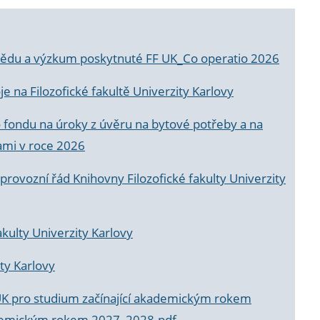
a vědu a výzkum poskytnuté FF UK_Co operatio 2026
 na Filozofické fakultě Univerzity Karlovy
o fondu na úroky z úvěru na bytové potřeby a na
ami v roce 2026
rovozní řád Knihovny Filozofické fakulty Univerzity
akulty Univerzity Karlovy
ty Karlovy
UK pro studium začínající akademickým rokem
akademickým rokem 2027_2028.pdf