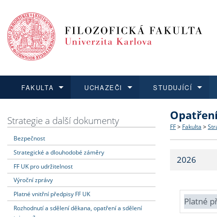
FAKULTA
UCHAZEČI
STUDUJÍCÍ
Opatřen
FAKULTA
UCHAZEČI
STUDUJÍCÍ
VĚDA A VÝZKUM
ZAHRANIČÍ
Struktura a
Co studova
Bakalářsk
O vědě a 
Aktuální n
Strategie a další dokumenty
FF
>
Fakulta
>
Str
Bezpečnost
Dozvědět se více
Podat přihlášku
Dozvědět se více
Dozvědět se více
Dozvědět se více
Strategie 
Učitelské 
Doktorské
Akademické
Vyjíždějící
Strategické a dlouhodobé záměry
2026
Podpora a
Informace 
Rigorózní 
Granty a p
Přijíždějíc
FF UK pro udržitelnost
Výroční zprávy
Absolventi
Vyjíždějíc
Platné vnitřní předpisy FF UK
Platné p
Rozhodnutí a sdělení děkana, opatření a sdělení
Fakultní š