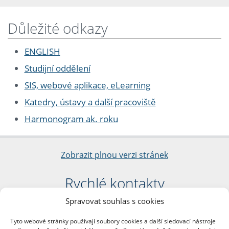
Důležité odkazy
ENGLISH
Studijní oddělení
SIS, webové aplikace, eLearning
Katedry, ústavy a další pracoviště
Harmonogram ak. roku
Zobrazit plnou verzi stránek
Rychlé kontakty
Spravovat souhlas s cookies
Filozofická fakulta
Univerzita Karlova
Tyto webové stránky používají soubory cookies a další sledovací nástroje
nám. Jana Palacha 1/2