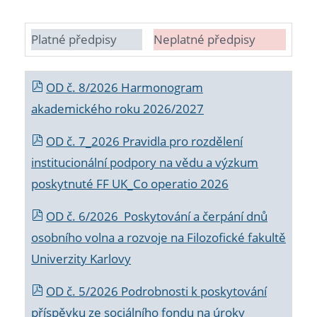
Platné předpisy
Neplatné předpisy
OD č. 8/2026 Harmonogram
akademického roku 2026/2027
OD č. 7_2026 Pravidla pro rozdělení
institucionální podpory na vědu a výzkum
poskytnuté FF UK_Co operatio 2026
OD č. 6/2026 Poskytování a čerpání dnů
osobního volna a rozvoje na Filozofické fakultě
Univerzity Karlovy
OD č. 5/2026 Podrobnosti k poskytování
příspěvku ze sociálního fondu na úroky