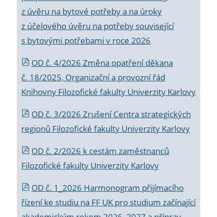
z úvěru na bytové potřeby a na úroky
z účelového úvěru na potřeby související
s bytovými potřebami v roce 2026
OD č. 4/2026 Změna opatření děkana
č. 18/2025, Organizační a provozní řád
Knihovny Filozofické fakulty Univerzity Karlovy
OD č. 3/2026 Zrušení Centra strategických
regionů Filozofické fakulty Univerzity Karlovy
OD č. 2/2026 k
cestám zaměstnanců
Filozofické fakulty Univerzity Karlovy
OD č. 1_2026 Harmonogram přijímacího
řízení ke studiu na FF UK pro studium začínající
akademickým rokem 2026_2027 a příprav