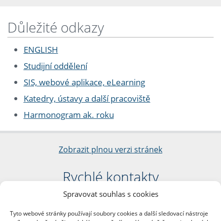
Důležité odkazy
ENGLISH
Studijní oddělení
SIS, webové aplikace, eLearning
Katedry, ústavy a další pracoviště
Harmonogram ak. roku
Zobrazit plnou verzi stránek
Rychlé kontakty
Spravovat souhlas s cookies
Filozofická fakulta
Univerzita Karlova
Tyto webové stránky používají soubory cookies a další sledovací nástroje
nám. Jana Palacha 1/2