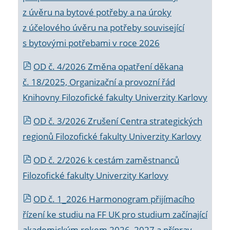
z úvěru na bytové potřeby a na úroky
z účelového úvěru na potřeby související
s bytovými potřebami v roce 2026
OD č. 4/2026 Změna opatření děkana
č. 18/2025, Organizační a provozní řád
Knihovny Filozofické fakulty Univerzity Karlovy
OD č. 3/2026 Zrušení Centra strategických
regionů Filozofické fakulty Univerzity Karlovy
OD č. 2/2026 k
cestám zaměstnanců
Filozofické fakulty Univerzity Karlovy
OD č. 1_2026 Harmonogram přijímacího
řízení ke studiu na FF UK pro studium začínající
akademickým rokem 2026_2027 a příprav