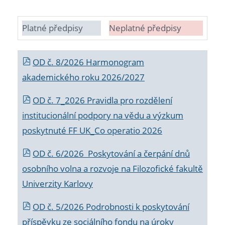
Platné předpisy
Neplatné předpisy
OD č. 8/2026 Harmonogram
akademického roku 2026/2027
OD č. 7_2026 Pravidla pro rozdělení
institucionální podpory na vědu a výzkum
poskytnuté FF UK_Co operatio 2026
OD č. 6/2026 Poskytování a čerpání dnů
osobního volna a rozvoje na Filozofické fakultě
Univerzity Karlovy
OD č. 5/2026 Podrobnosti k poskytování
příspěvku ze sociálního fondu na úroky