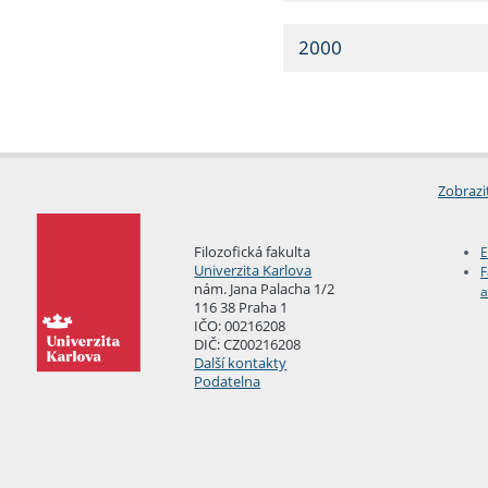
2000
Zobrazi
Filozofická fakulta
E
Univerzita Karlova
F
nám. Jana Palacha 1/2
a
116 38 Praha 1
IČO: 00216208
DIČ: CZ00216208
Další kontakty
Podatelna