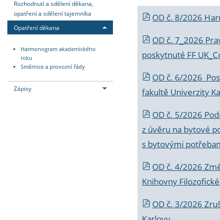
Rozhodnutí a sdělení děkana,
opatření a sdělení tajemníka
OD č. 8/2026 Ha
Opatření děkana
OD č. 7_2026 Prav
Harmonogram akademického
poskytnuté FF UK_C
roku
Směrnice a provozní řády
OD č. 6/2026 Posk
Zápisy
fakultě Univerzity K
OD č. 5/2026 Podr
z úvěru na bytové po
s bytovými potřebam
OD č. 4/2026 Změ
Knihovny Filozofické
OD č. 3/2026 Zruš
Karlovy