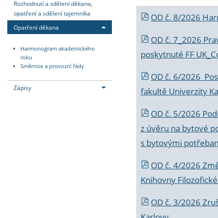
Rozhodnutí a sdělení děkana,
opatření a sdělení tajemníka
OD č. 8/2026 Ha
Opatření děkana
OD č. 7_2026 Prav
Harmonogram akademického
poskytnuté FF UK_C
roku
Směrnice a provozní řády
OD č. 6/2026 Posk
Zápisy
fakultě Univerzity K
OD č. 5/2026 Podr
z úvěru na bytové po
s bytovými potřebam
OD č. 4/2026 Změ
Knihovny Filozofické
OD č. 3/2026 Zruš
Karlovy