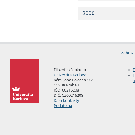
2000
Zobrazi
Filozofická fakulta
E
Univerzita Karlova
F
nám. Jana Palacha 1/2
a
116 38 Praha 1
IČO: 00216208
DIČ: CZ00216208
Další kontakty
Podatelna