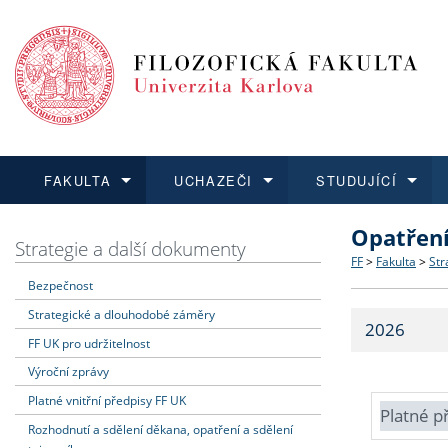
FAKULTA
UCHAZEČI
STUDUJÍCÍ
Opatřen
FAKULTA
UCHAZEČI
STUDUJÍCÍ
VĚDA A VÝZKUM
ZAHRANIČÍ
Struktura a
Co studova
Bakalářsk
O vědě a 
Aktuální n
Strategie a další dokumenty
FF
>
Fakulta
>
Str
Bezpečnost
Dozvědět se více
Podat přihlášku
Dozvědět se více
Dozvědět se více
Dozvědět se více
Strategie 
Učitelské 
Doktorské
Akademické
Vyjíždějící
Strategické a dlouhodobé záměry
2026
Podpora a
Informace 
Rigorózní 
Granty a p
Přijíždějíc
FF UK pro udržitelnost
Výroční zprávy
Absolventi
Vyjíždějíc
Platné vnitřní předpisy FF UK
Platné p
Rozhodnutí a sdělení děkana, opatření a sdělení
Fakultní š