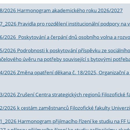
 8/2026 Harmonogram akademického roku 2026/2027
 7_2026 Pravidla pro rozdělení institucionální podpory n
6/2026 Poskytování a čerpání dnů osobního volna a rozvoje
 5/2026 Podrobnosti k poskytování příspěvku ze sociálníh
účelového úvěru na potřeby související s bytovými potřeb
 4/2026 Změna opatření děkana č. 18/2025, Organizační a p
3/2026 Zrušení Centra strategických regionů Filozofické f
 2/2026 k
cestám zaměstnanců Filozofické fakulty Univerzi
 1_2026 Harmonogram přijímacího řízení ke studiu na FF 
7 a příprav přijímacího řízení ke studiu začínajícímu 