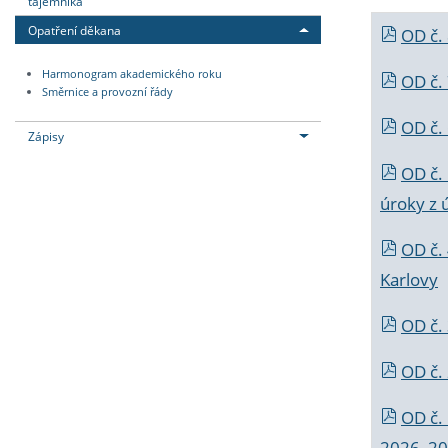
tajemníka
Opatření děkana
OD č.
Harmonogram akademického roku
OD č.
Směrnice a provozní řády
OD č. 
Zápisy
OD č.
úroky z 
OD č.
Karlovy
OD č. 
OD č.
OD č.
2026_202