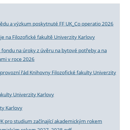
a vědu a výzkum poskytnuté FF UK_Co operatio 2026
 na Filozofické fakultě Univerzity Karlovy
o fondu na úroky z úvěru na bytové potřeby a na
ami v roce 2026
rovozní řád Knihovny Filozofické fakulty Univerzity
akulty Univerzity Karlovy
ty Karlovy
UK pro studium začínající akademickým rokem
akademickým rokem 2027_2028.pdf