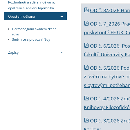
Rozhodnutí a sdělení děkana,
opatření a sdělení tajemníka
OD č. 8/2026 Ha
Opatření děkana
OD č. 7_2026 Prav
Harmonogram akademického
poskytnuté FF UK_C
roku
Směrnice a provozní řády
OD č. 6/2026 Posk
Zápisy
fakultě Univerzity K
OD č. 5/2026 Podr
z úvěru na bytové po
s bytovými potřebam
OD č. 4/2026 Změ
Knihovny Filozofické
OD č. 3/2026 Zruš
Karlovy