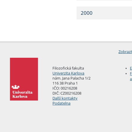
2000
Zobrazi
Filozofická fakulta
E
Univerzita Karlova
F
nám. Jana Palacha 1/2
a
116 38 Praha 1
IČO: 00216208
DIČ: CZ00216208
Další kontakty
Podatelna