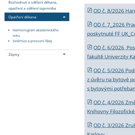
Rozhodnutí a sdělení děkana,
opatření a sdělení tajemníka
OD č. 8/2026 Ha
Opatření děkana
OD č. 7_2026 Prav
Harmonogram akademického
poskytnuté FF UK_C
roku
Směrnice a provozní řády
OD č. 6/2026 Posk
Zápisy
fakultě Univerzity K
OD č. 5/2026 Podr
z úvěru na bytové po
s bytovými potřebam
OD č. 4/2026 Změ
Knihovny Filozofické
OD č. 3/2026 Zruš
Karlovy