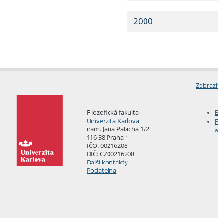
2000
Zobrazi
Filozofická fakulta
E
Univerzita Karlova
F
nám. Jana Palacha 1/2
a
116 38 Praha 1
IČO: 00216208
DIČ: CZ00216208
Další kontakty
Podatelna