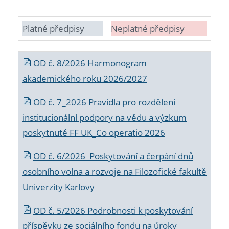
Platné předpisy
Neplatné předpisy
OD č. 8/2026 Harmonogram
akademického roku 2026/2027
OD č. 7_2026 Pravidla pro rozdělení
institucionální podpory na vědu a výzkum
poskytnuté FF UK_Co operatio 2026
OD č. 6/2026 Poskytování a čerpání dnů
osobního volna a rozvoje na Filozofické fakultě
Univerzity Karlovy
OD č. 5/2026 Podrobnosti k poskytování
příspěvku ze sociálního fondu na úroky