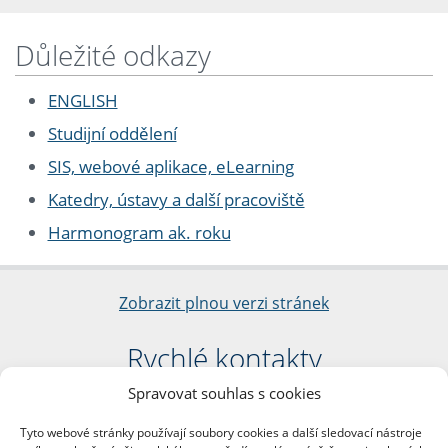
Důležité odkazy
ENGLISH
Studijní oddělení
SIS, webové aplikace, eLearning
Katedry, ústavy a další pracoviště
Harmonogram ak. roku
Zobrazit plnou verzi stránek
Rychlé kontakty
Spravovat souhlas s cookies
Filozofická fakulta
Univerzita Karlova
Tyto webové stránky používají soubory cookies a další sledovací nástroje
nám. Jana Palacha 1/2