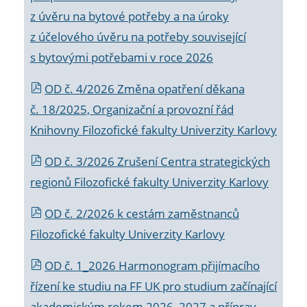
z úvěru na bytové potřeby a na úroky
z účelového úvěru na potřeby související
s bytovými potřebami v roce 2026
OD č. 4/2026 Změna opatření děkana
č. 18/2025, Organizační a provozní řád
Knihovny Filozofické fakulty Univerzity Karlovy
OD č. 3/2026 Zrušení Centra strategických
regionů Filozofické fakulty Univerzity Karlovy
OD č. 2/2026 k
cestám zaměstnanců
Filozofické fakulty Univerzity Karlovy
OD č. 1_2026 Harmonogram přijímacího
řízení ke studiu na FF UK pro studium začínající
akademickým rokem 2026_2027 a příprav