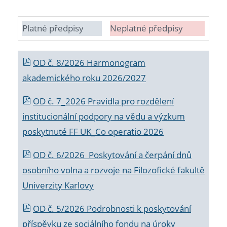
Platné předpisy
Neplatné předpisy
OD č. 8/2026 Harmonogram
akademického roku 2026/2027
OD č. 7_2026 Pravidla pro rozdělení
institucionální podpory na vědu a výzkum
poskytnuté FF UK_Co operatio 2026
OD č. 6/2026 Poskytování a čerpání dnů
osobního volna a rozvoje na Filozofické fakultě
Univerzity Karlovy
OD č. 5/2026 Podrobnosti k poskytování
příspěvku ze sociálního fondu na úroky