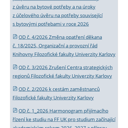
z úvěru na bytové potřeby a na úroky
z účelového úvěru na potřeby související
s bytovými potřebami v roce 2026
OD č. 4/2026 Změna opatření děkana
č. 18/2025, Organizační a provozní řád
Knihovny Filozofické fakulty Univerzity Karlovy
OD č. 3/2026 Zrušení Centra strategických
regionů Filozofické fakulty Univerzity Karlovy
OD č. 2/2026 k
cestám zaměstnanců
Filozofické fakulty Univerzity Karlovy
OD č. 1_2026 Harmonogram přijímacího
řízení ke studiu na FF UK pro studium začínající
akademickým rokem 2026_2027 a příprav