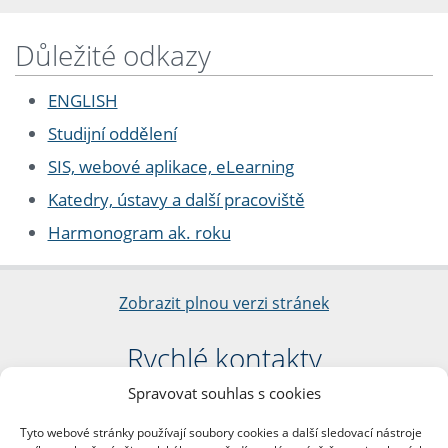
Důležité odkazy
ENGLISH
Studijní oddělení
SIS, webové aplikace, eLearning
Katedry, ústavy a další pracoviště
Harmonogram ak. roku
Zobrazit plnou verzi stránek
Rychlé kontakty
Spravovat souhlas s cookies
Filozofická fakulta
Univerzita Karlova
Tyto webové stránky používají soubory cookies a další sledovací nástroje
nám. Jana Palacha 1/2