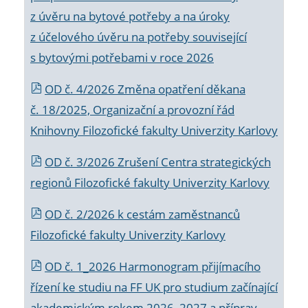
z úvěru na bytové potřeby a na úroky
z účelového úvěru na potřeby související
s bytovými potřebami v roce 2026
OD č. 4/2026 Změna opatření děkana
č. 18/2025, Organizační a provozní řád
Knihovny Filozofické fakulty Univerzity Karlovy
OD č. 3/2026 Zrušení Centra strategických
regionů Filozofické fakulty Univerzity Karlovy
OD č. 2/2026 k
cestám zaměstnanců
Filozofické fakulty Univerzity Karlovy
OD č. 1_2026 Harmonogram přijímacího
řízení ke studiu na FF UK pro studium začínající
akademickým rokem 2026_2027 a příprav