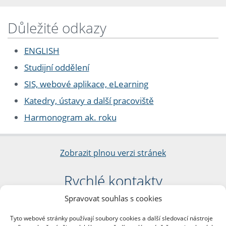
Důležité odkazy
ENGLISH
Studijní oddělení
SIS, webové aplikace, eLearning
Katedry, ústavy a další pracoviště
Harmonogram ak. roku
Zobrazit plnou verzi stránek
Rychlé kontakty
Spravovat souhlas s cookies
Filozofická fakulta
Univerzita Karlova
Tyto webové stránky používají soubory cookies a další sledovací nástroje
nám. Jana Palacha 1/2