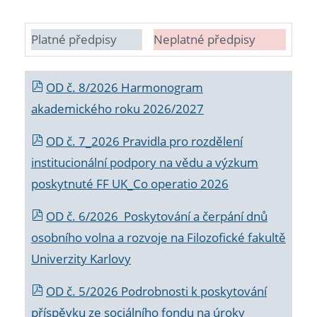
Platné předpisy
Neplatné předpisy
OD č. 8/2026 Harmonogram
akademického roku 2026/2027
OD č. 7_2026 Pravidla pro rozdělení
institucionální podpory na vědu a výzkum
poskytnuté FF UK_Co operatio 2026
OD č. 6/2026 Poskytování a čerpání dnů
osobního volna a rozvoje na Filozofické fakultě
Univerzity Karlovy
OD č. 5/2026 Podrobnosti k poskytování
příspěvku ze sociálního fondu na úroky