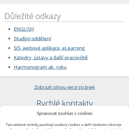
Důležité odkazy
ENGLISH
Studijní oddělení
SIS, webové aplikace, eLearning
Katedry, ústavy a další pracoviště
Harmonogram ak. roku
Zobrazit plnou verzi stránek
Rychlé kontakty
Spravovat souhlas s cookies
Filozofická fakulta
Univerzita Karlova
Tyto webové stránky používají soubory cookies a další sledovací nástroje
nám. Jana Palacha 1/2