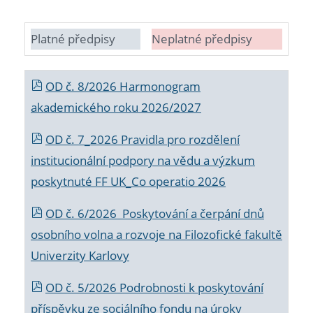
Platné předpisy
Neplatné předpisy
OD č. 8/2026 Harmonogram
akademického roku 2026/2027
OD č. 7_2026 Pravidla pro rozdělení
institucionální podpory na vědu a výzkum
poskytnuté FF UK_Co operatio 2026
OD č. 6/2026 Poskytování a čerpání dnů
osobního volna a rozvoje na Filozofické fakultě
Univerzity Karlovy
OD č. 5/2026 Podrobnosti k poskytování
příspěvku ze sociálního fondu na úroky