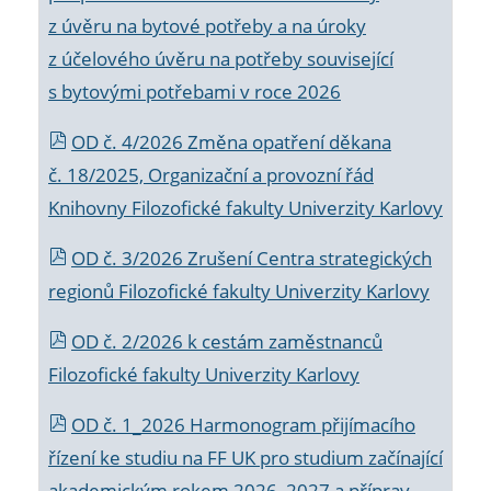
z úvěru na bytové potřeby a na úroky
z účelového úvěru na potřeby související
s bytovými potřebami v roce 2026
OD č. 4/2026 Změna opatření děkana
č. 18/2025, Organizační a provozní řád
Knihovny Filozofické fakulty Univerzity Karlovy
OD č. 3/2026 Zrušení Centra strategických
regionů Filozofické fakulty Univerzity Karlovy
OD č. 2/2026 k
cestám zaměstnanců
Filozofické fakulty Univerzity Karlovy
OD č. 1_2026 Harmonogram přijímacího
řízení ke studiu na FF UK pro studium začínající
akademickým rokem 2026_2027 a příprav