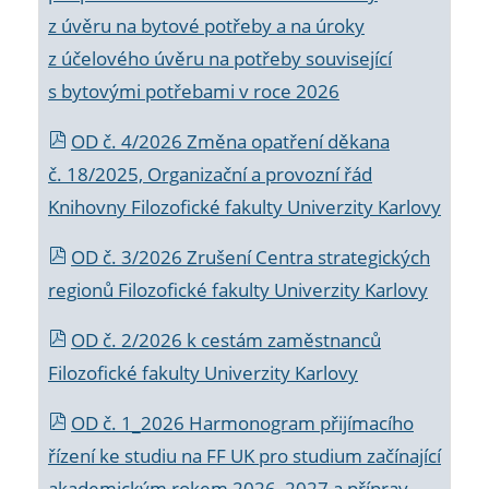
z úvěru na bytové potřeby a na úroky
z účelového úvěru na potřeby související
s bytovými potřebami v roce 2026
OD č. 4/2026 Změna opatření děkana
č. 18/2025, Organizační a provozní řád
Knihovny Filozofické fakulty Univerzity Karlovy
OD č. 3/2026 Zrušení Centra strategických
regionů Filozofické fakulty Univerzity Karlovy
OD č. 2/2026 k
cestám zaměstnanců
Filozofické fakulty Univerzity Karlovy
OD č. 1_2026 Harmonogram přijímacího
řízení ke studiu na FF UK pro studium začínající
akademickým rokem 2026_2027 a příprav