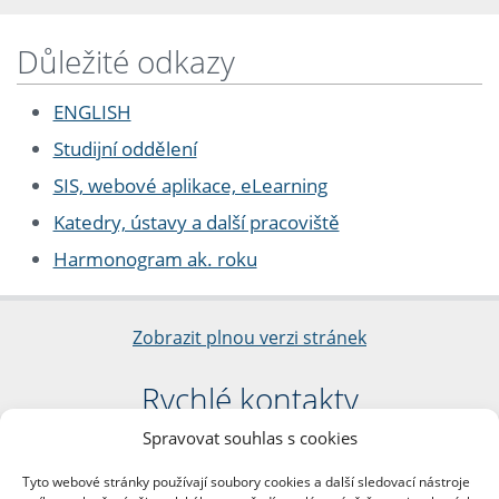
Důležité odkazy
ENGLISH
Studijní oddělení
SIS, webové aplikace, eLearning
Katedry, ústavy a další pracoviště
Harmonogram ak. roku
Zobrazit plnou verzi stránek
Rychlé kontakty
Spravovat souhlas s cookies
Filozofická fakulta
Univerzita Karlova
Tyto webové stránky používají soubory cookies a další sledovací nástroje
nám. Jana Palacha 1/2