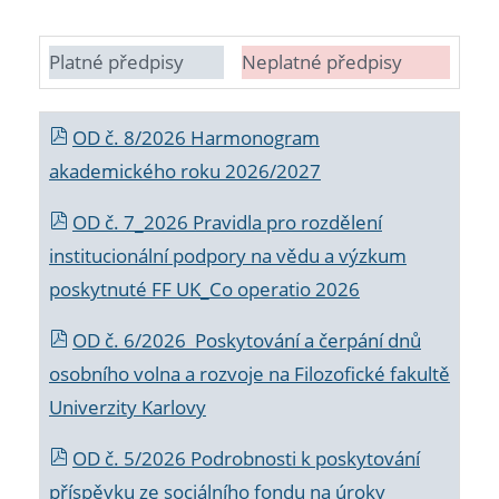
Platné předpisy
Neplatné předpisy
OD č. 8/2026 Harmonogram
akademického roku 2026/2027
OD č. 7_2026 Pravidla pro rozdělení
institucionální podpory na vědu a výzkum
poskytnuté FF UK_Co operatio 2026
OD č. 6/2026 Poskytování a čerpání dnů
osobního volna a rozvoje na Filozofické fakultě
Univerzity Karlovy
OD č. 5/2026 Podrobnosti k poskytování
příspěvku ze sociálního fondu na úroky