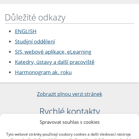
Důležité odkazy
ENGLISH
Studijní oddělení
SIS, webové aplikace, eLearning
Katedry, ústavy a další pracoviště
Harmonogram ak. roku
Zobrazit plnou verzi stránek
Rychlé kontakty
Spravovat souhlas s cookies
Filozofická fakulta
Univerzita Karlova
Tyto webové stránky používají soubory cookies a další sledovací nástroje
nám. Jana Palacha 1/2