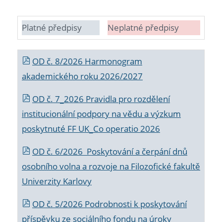
Platné předpisy
Neplatné předpisy
OD č. 8/2026 Harmonogram
akademického roku 2026/2027
OD č. 7_2026 Pravidla pro rozdělení
institucionální podpory na vědu a výzkum
poskytnuté FF UK_Co operatio 2026
OD č. 6/2026 Poskytování a čerpání dnů
osobního volna a rozvoje na Filozofické fakultě
Univerzity Karlovy
OD č. 5/2026 Podrobnosti k poskytování
příspěvku ze sociálního fondu na úroky