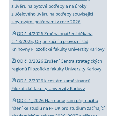
z úvěru na bytové potřeby a na úroky
z účelového úvěru na potřeby související
s bytovými potřebami v roce 2026
OD č. 4/2026 Změna opatření děkana
č. 18/2025, Organizační a provozní řád
Knihovny Filozofické fakulty Univerzity Karlovy
OD č. 3/2026 Zrušení Centra strategických
regionů Filozofické fakulty Univerzity Karlovy
OD č. 2/2026 k
cestám zaměstnanců
Filozofické fakulty Univerzity Karlovy
OD č. 1_2026 Harmonogram přijímacího
řízení ke studiu na FF UK pro studium začínající
akademickým rokem 2026_2027 a příprav